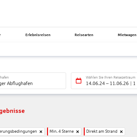
r
Erlebnisreisen
Reisearten
Mietwagen 
ghafen
Wählen Sie Ihren Reisezeitraum
ger Abflughafen
14.06.24
–
11.06.26
1
rgebnisse
nierungsbedingungen
Min. 4 Sterne
Direkt am Strand