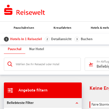
Pauschalreisen
Kreuzfahrten
Hotels & meh
Hotels in 1 Reiseziel
Detailansicht
Buchen
1
2
3
Pauschal
Nur Hotel
Ihr Abflu
Wählen Sie Ihr Reiseziel oder Hotel
Beliebi
Keine E
Angebote filtern
Beliebteste Filter
Faire Stor