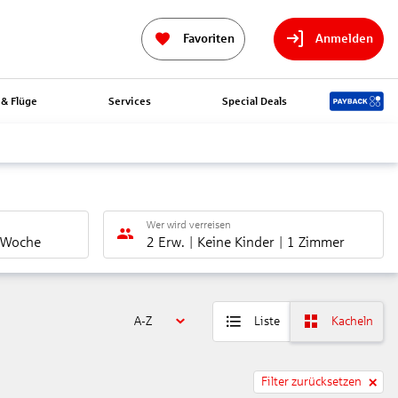
Favoriten
Anmelden
& Flüge
Services
Special Deals
Wer wird verreisen
 Woche
2 Erw.
Keine Kinder
1 Zimmer
A-Z
Liste
Kacheln
Filter zurücksetzen