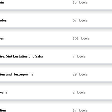
ain
15
Hotels
ados
67
Hotels
ien
161
Hotels
re, Sint Eustatius und Saba
7
Hotels
ien und Herzegowina
29
Hotels
wana
2
Hotels
lien
17
Hotels