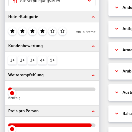
Alle Verpflegungsarten
Ando
Hotel-Kategorie
Anti
Min. 4 Sterne
Kundenbewertung
Arme
1+
2+
3+
4+
5+
Arub
Weiterempfehlung
Aust
Beliebig
Preis pro Person
Bah