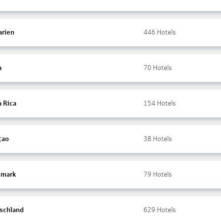
arien
446
Hotels
a
70
Hotels
a Rica
154
Hotels
çao
38
Hotels
mark
79
Hotels
schland
629
Hotels