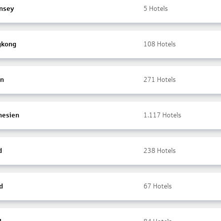
nsey
5
Hotels
gkong
108
Hotels
en
271
Hotels
nesien
1.117
Hotels
d
238
Hotels
d
67
Hotels