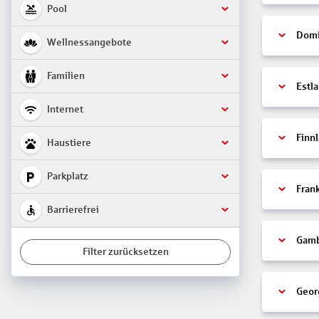
Pool
Domi
Wellnessangebote
Familien
Estl
Internet
Finn
Haustiere
Parkplatz
Fran
Barrierefrei
Gamb
Filter zurücksetzen
Geor