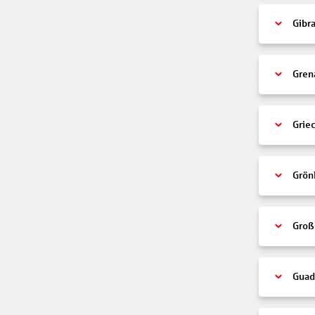
Gibra
Gren
Grie
Grön
Groß
Guad