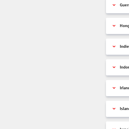
Guer
Hon
Indi
Indo
Irlan
Islan