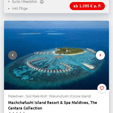
Suite / Meerblick
ab
1.395
€
p. P.
inkl. Flüge
Malediven . Süd Male Atoll . Makunufushi (Cocoa Island)
Machchafushi Island Resort & Spa Maldives, The
Centara Collection