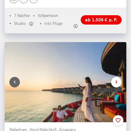
7 Nächte
Vollpension
ab
1.506
€
p. P.
Studio
inkl. Flüge
Malediven . Nord Male Atoll . Giraavaru