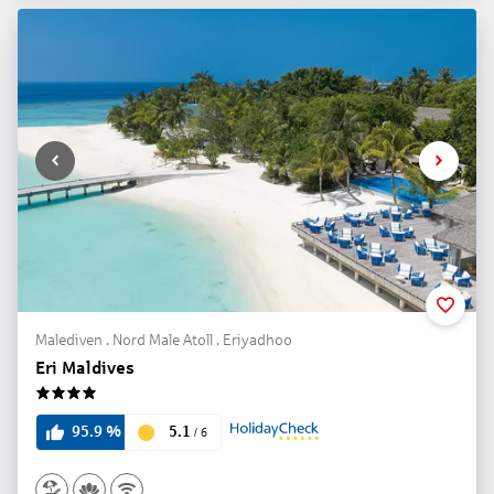
Malediven . Nord Male Atoll . Eriyadhoo
Eri Maldives
4
5.1
95.9
%
/
6