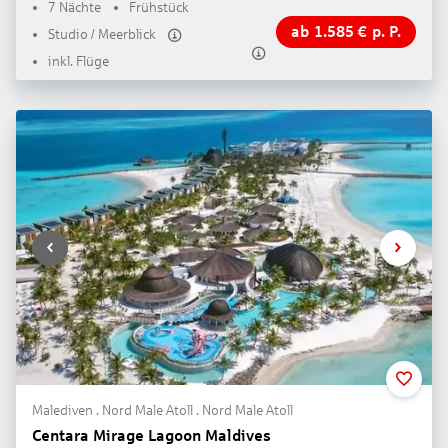
7 Nächte
Frühstück
ab
1.585
€
p. P.
Studio / Meerblick
inkl. Flüge
Malediven . Nord Male Atoll . Nord Male Atoll
Centara Mirage Lagoon Maldives