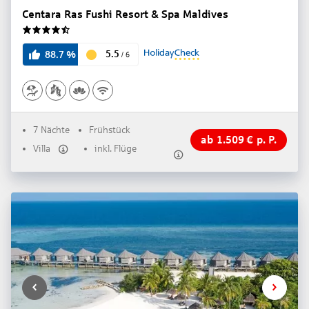
Centara Ras Fushi Resort & Spa Maldives
4.5
5.5
88.7
%
/
6
7 Nächte
Frühstück
ab
1.509
€
p. P.
Villa
inkl. Flüge