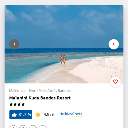
Malediven . Nord Male Atoll . Bandos
Malahini Kuda Bandos Resort
4
4.9
81.2
%
/
6