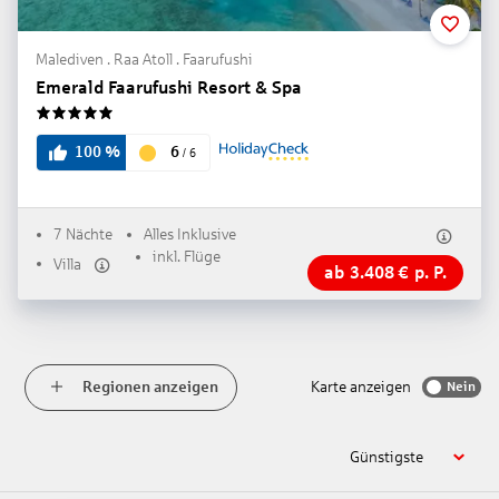
Malediven . Raa Atoll . Faarufushi
Emerald Faarufushi Resort & Spa
5
6
100
%
/
6
7 Nächte
Alles Inklusive
inkl. Flüge
Villa
ab
3.408
€
p. P.
Regionen anzeigen
Karte anzeigen
Nein
Günstigste