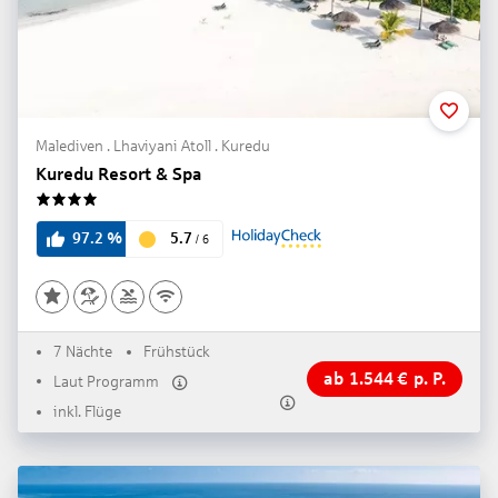
Malediven . Lhaviyani Atoll . Kuredu
Kuredu Resort & Spa
4
5.7
97.2
%
/
6
7 Nächte
Frühstück
ab
1.544
€
p. P.
Laut Programm
inkl. Flüge