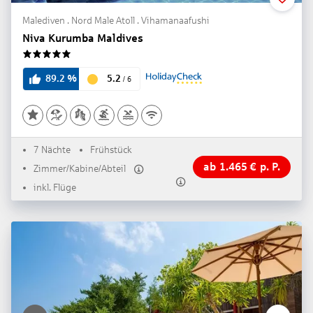
Malediven . Nord Male Atoll . Vihamanaafushi
Niva Kurumba Maldives
5
5.2
89.2
%
/
6
7 Nächte
Frühstück
ab
1.465
€
p. P.
Zimmer/Kabine/Abteil
inkl. Flüge