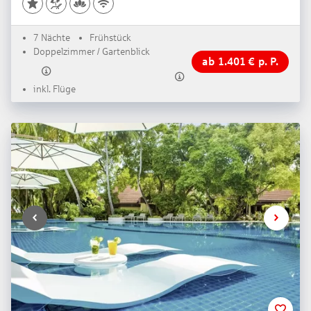
7 Nächte
Frühstück
Doppelzimmer / Gartenblick
ab
1.401
€
p. P.
inkl. Flüge