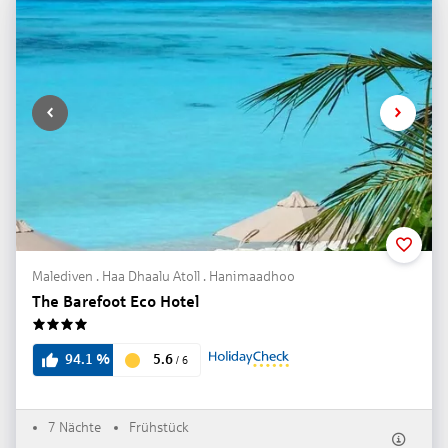
Malediven . Haa Dhaalu Atoll . Hanimaadhoo
The Barefoot Eco Hotel
4
5.6
94.1
%
/
6
7 Nächte
Frühstück