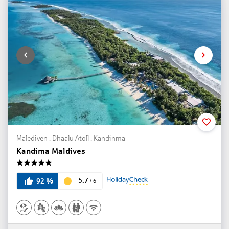
Malediven . Dhaalu Atoll . Kandinma
Kandima Maldives
5
5.7
92
%
/
6