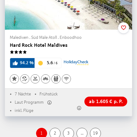
Malediven . Süd Male Atoll . Enboodhoo
Hard Rock Hotel Maldives
4
5.6
94.2
%
/
6
7 Nächte
Frühstück
ab
1.605
€
p. P.
Laut Programm
inkl. Flüge
1
2
3
...
19