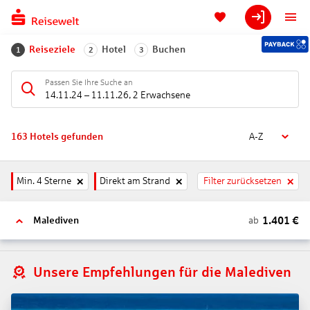
Reiseziele
Hotel
Buchen
1
2
3
Passen Sie Ihre Suche an
14.11.24
–
11.11.26
,
2 Erwachsene
163
Hotels gefunden
A-Z
Min. 4 Sterne
Direkt am Strand
Filter zurücksetzen
1.401
€
ab
Malediven
Unsere Empfehlungen für die Malediven