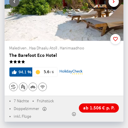
Malediven . Haa Dhaalu Atoll . Hanimaadhoo
The Barefoot Eco Hotel
4
5.6
94.1
%
/
6
7 Nächte
Frühstück
ab
1.506
€
p. P.
Doppelzimmer
inkl. Flüge