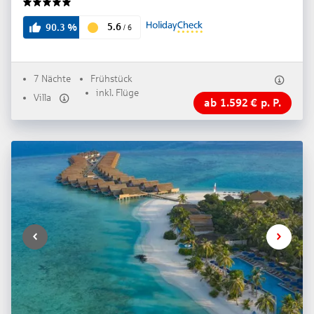
5
5.6
90.3
%
/
6
7 Nächte
Frühstück
inkl. Flüge
Villa
ab
1.592
€
p. P.