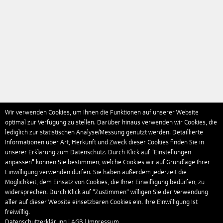
Wir verwenden Cookies, um Ihnen die Funktionen auf unserer Website
optimal zur Verfügung zu stellen. Darüber hinaus verwenden wir Cookies, die
lediglich zur statistischen Analyse/Messung genutzt werden. Detaillierte
Informationen über Art, Herkunft und Zweck dieser Cookies finden Sie in
unserer Erklärung zum Datenschutz. Durch Klick auf "Einstellungen
anpassen" können Sie bestimmen, welche Cookies wir auf Grundlage Ihrer
Einwilligung verwenden dürfen. Sie haben außerdem jederzeit die
Möglichkeit, dem Einsatz von Cookies, die Ihrer Einwilligung bedürfen, zu
widersprechen. Durch Klick auf “Zustimmen“ willigen Sie der Verwendung
aller auf dieser Website einsetzbaren Cookies ein. Ihre Einwilligung ist
freiwillig.
Datenschutzerklärung
|
AGB
|
Impressum