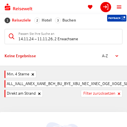
Reiseziele
Hotel
Buchen
1
2
3
Passen Sie Ihre Suche an
14.11.24
–
11.11.26
,
2 Erwachsene
Keine Ergebnisse
A-Z
Min. 4 Sterne
ALL_XALL_ANEX_XANE_BCH_BU_BYE_XBU_NEC_XNEC_OGE_XOGE_SL
Direkt am Strand
Filter zurücksetzen