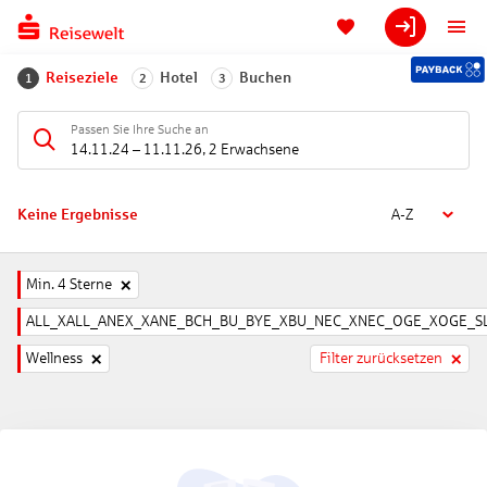
Reiseziele
Hotel
Buchen
1
2
3
Passen Sie Ihre Suche an
14.11.24
–
11.11.26
,
2 Erwachsene
Keine Ergebnisse
A-Z
Min. 4 Sterne
ALL_XALL_ANEX_XANE_BCH_BU_BYE_XBU_NEC_XNEC_OGE_XOGE_SL
Wellness
Filter zurücksetzen