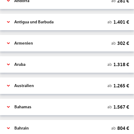
281
€
ab
Andorra
1.401
€
ab
Antigua und Barbuda
302
€
ab
Armenien
1.318
€
ab
Aruba
1.265
€
ab
Australien
1.567
€
ab
Bahamas
804
€
ab
Bahrain