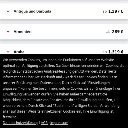
1.397
€
ab
Antigua und Barbuda
289
€
ab
Armenien
1.319
€
ab
Aruba
Wir verwenden Cookies, um Ihnen die Funktionen auf unserer Website
optimal zur Verfügung zu stellen. Darüber hinaus verwenden wir Cookies, die
lediglich zur statistischen Analyse/Messung genutzt werden. Detaillierte
1.265
€
ab
Australien
Informationen über Art, Herkunft und Zweck dieser Cookies finden Sie in
unserer Erklärung zum Datenschutz. Durch Klick auf "Einstellungen
anpassen" können Sie bestimmen, welche Cookies wir auf Grundlage Ihrer
1.568
€
ab
Bahamas
Einwilligung verwenden dürfen. Sie haben außerdem jederzeit die
Möglichkeit, dem Einsatz von Cookies, die Ihrer Einwilligung bedürfen, zu
widersprechen. Durch Klick auf “Zustimmen“ willigen Sie der Verwendung
aller auf dieser Website einsetzbaren Cookies ein. Ihre Einwilligung ist
804
€
ab
Bahrain
freiwillig.
Datenschutzerklärung
|
AGB
|
Impressum