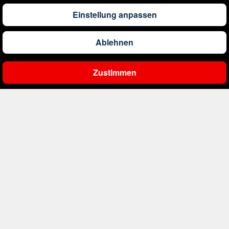
1.173
€
ab
Barbados
Einstellung anpassen
Ablehnen
561
€
ab
Belgien
Zustimmen
Ergebnisse filtern
2.000
€
ab
Bonaire, Sint Eustatius und Saba
402
€
ab
Bosnien und Herzegowina
1.178
€
ab
Botswana
1.533
€
ab
Brasilien
226
€
ab
Bulgarien