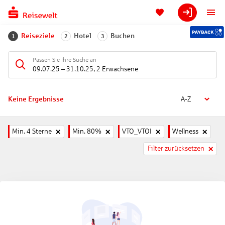
Reiseziele
Hotel
Buchen
1
2
3
Passen Sie Ihre Suche an
09.07.25
–
31.10.25
,
2 Erwachsene
Keine Ergebnisse
A-Z
Min. 4 Sterne
Min. 80%
VTO_VTOI
Wellness
Filter zurücksetzen