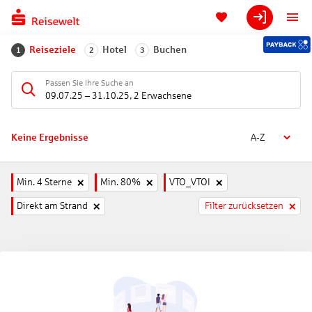
Reiseziele
Hotel
Buchen
1
2
3
Passen Sie Ihre Suche an
09.07.25
–
31.10.25
,
2 Erwachsene
Keine Ergebnisse
A-Z
Min. 4 Sterne
Min. 80%
VTO_VTOI
Direkt am Strand
Filter zurücksetzen