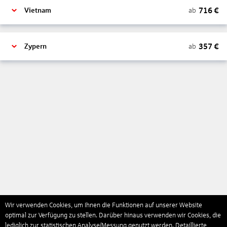
716
€
ab
Vietnam
357
€
ab
Zypern
Wir verwenden Cookies, um Ihnen die Funktionen auf unserer Website
optimal zur Verfügung zu stellen. Darüber hinaus verwenden wir Cookies, die
lediglich zur statistischen Analyse/Messung genutzt werden. Detaillierte