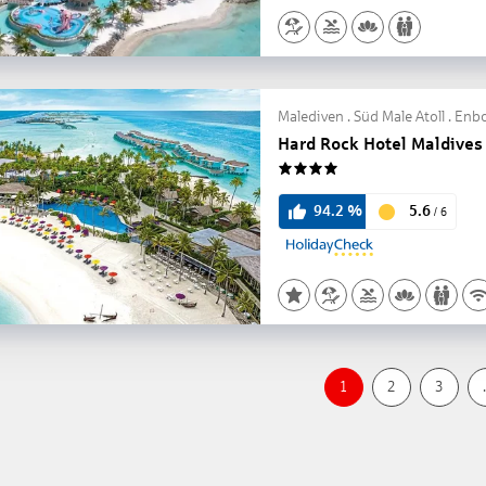
Malediven . Süd Male Atoll . En
Hard Rock Hotel Maldives
4
5.6
94.2
%
/
6
1
2
3
.