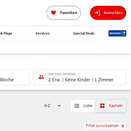
Favoriten
Anmelden
& Flüge
Services
Special Deals
Wer wird verreisen
 Woche
2 Erw.
Keine Kinder
1 Zimmer
A-Z
Liste
Kacheln
Filter zurücksetzen