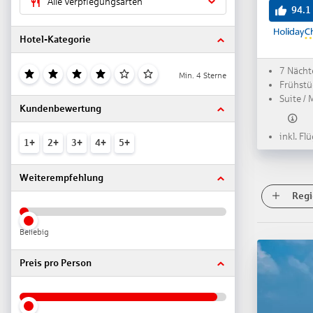
Alle Verpflegungsarten
94.1
Hotel-Kategorie
7 Nächt
Min. 4 Sterne
Frühstü
Suite / 
Kundenbewertung
inkl. Fl
1+
2+
3+
4+
5+
Weiterempfehlung
Regi
Beliebig
Preis pro Person