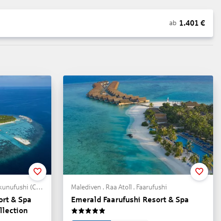
1.401
€
ab
Malediven . Süd Male Atoll . Makunufushi (Cocoa Island)
Malediven . Raa Atoll . Faarufushi
ort & Spa
Emerald Faarufushi Resort & Spa
llection
5