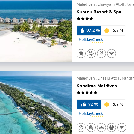
Malediven . Lhaviyani Atoll . Ku
Kuredu Resort & Spa
4
5.7
97.2
%
/
6
Malediven . Dhaalu Atoll . Kand
Kandima Maldives
5
5.7
92
%
/
6