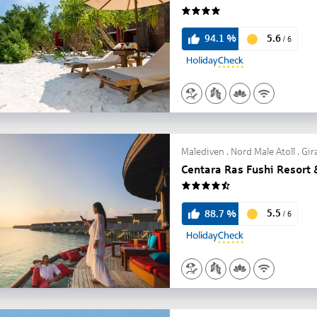
4
5.6
94.1
%
/
6
Malediven . Nord Male Atoll . Gi
Centara Ras Fushi Resort 
4.5
5.5
88.7
%
/
6