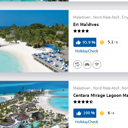
Malediven . Nord Male Atoll . Er
Eri Maldives
4
5.1
95.9
%
/
6
Malediven . Nord Male Atoll . Nor
Centara Mirage Lagoon Ma
4.5
6
100
%
/
6