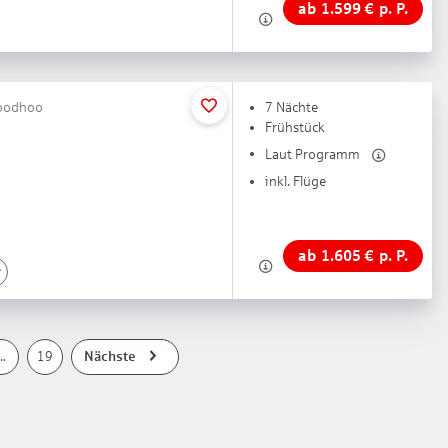
ab
1.599
€
p. P.
boodhoo
7 Nächte
Frühstück
Laut Programm
inkl. Flüge
ab
1.605
€
p. P.
..
19
Nächste