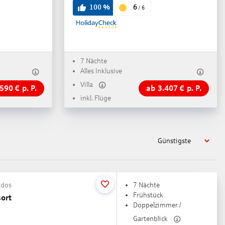
6
100
%
/
6
7 Nächte
Alles Inklusive
Villa
.590
€
p. P.
ab
3.407
€
p. P.
inkl. Flüge
Günstigste
ndos
7 Nächte
Frühstück
ort
Doppelzimmer /
Gartenblick