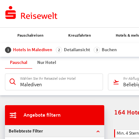
Pauschalreisen
Kreuzfahrten
Hotels & meh
Hotels in Malediven
Detailansicht
Buchen
1
2
3
Pauschal
Nur Hotel
Wählen Sie Ihr Reiseziel oder Hotel
Ihr Abflu
Malediven
Beliebi
164
Hot
Angebote filtern
Beliebteste Filter
Min. 4 Ster