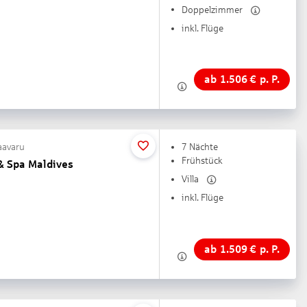
Doppelzimmer
inkl. Flüge
ab
1.506
€
p. P.
raavaru
7 Nächte
Frühstück
& Spa Maldives
Villa
inkl. Flüge
ab
1.509
€
p. P.