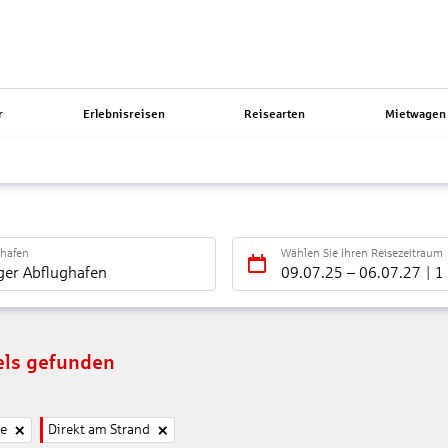
r
Erlebnisreisen
Reisearten
Mietwagen 
ghafen
Wählen Sie Ihren Reisezeitraum
ger Abflughafen
09.07.25
–
06.07.27
1
els gefunden
ne
Direkt am Strand