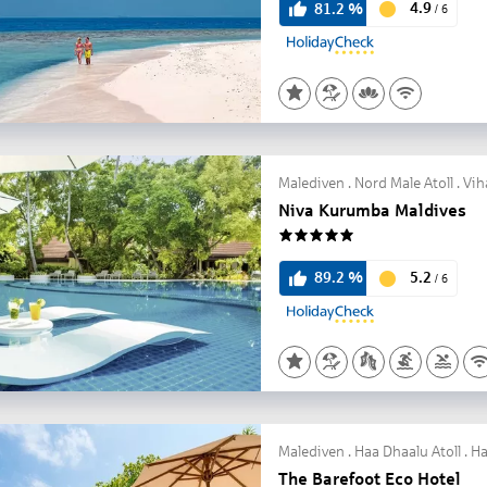
4.9
81.2
%
/
6
Malediven . Nord Male Atoll . V
Niva Kurumba Maldives
5
5.2
89.2
%
/
6
Malediven . Haa Dhaalu Atoll .
The Barefoot Eco Hotel