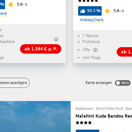
5.6
%
/
6
5
5.6
90.3
%
/
6
e
ck
7 Nächte
Meerblick
Frühstück
ab
1.394
€
p. P.
Villa
ab
1
üge
inkl. Flüge
onen anzeigen
Karte anzeigen
Nein
Malediven . Nord Male Atoll . Ba
Malahini Kuda Bandos Res
4