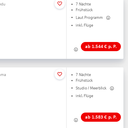
redu
7 Nächte
Frühstück
Laut Programm
inkl. Flüge
ab
1.544
€
p. P.
inma
7 Nächte
Frühstück
Studio / Meerblick
inkl. Flüge
ab
1.583
€
p. P.