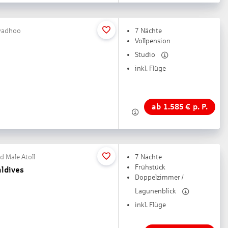
iyadhoo
7 Nächte
Vollpension
Studio
inkl. Flüge
ab
1.585
€
p. P.
d Male Atoll
7 Nächte
Frühstück
ldives
Doppelzimmer /
Lagunenblick
inkl. Flüge