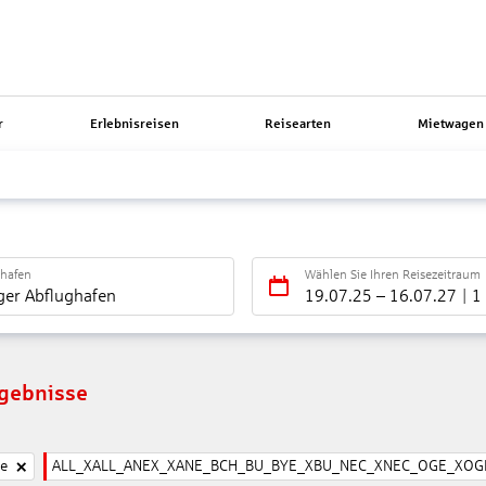
r
Erlebnisreisen
Reisearten
Mietwagen 
ghafen
Wählen Sie Ihren Reisezeitraum
ger Abflughafen
19.07.25
–
16.07.27
1
rgebnisse
ne
ALL_XALL_ANEX_XANE_BCH_BU_BYE_XBU_NEC_XNEC_OGE_XOGE