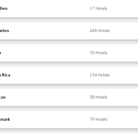
lien
17
Hotels
arien
446
Hotels
a
70
Hotels
a Rica
154
Hotels
çao
38
Hotels
mark
79
Hotels