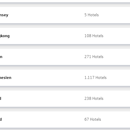
nsey
5
Hotels
gkong
108
Hotels
en
271
Hotels
nesien
1.117
Hotels
d
238
Hotels
d
67
Hotels