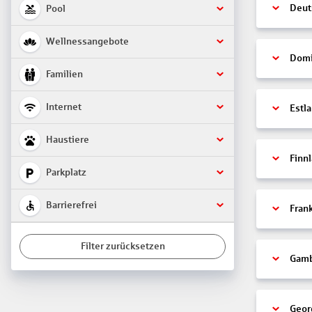
Deut
Pool
Wellnessangebote
Domi
Familien
Internet
Estl
Haustiere
Finn
Parkplatz
Barrierefrei
Fran
Filter zurücksetzen
Gamb
Geor