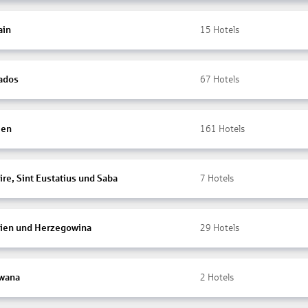
ain
15
Hotels
ados
67
Hotels
ien
161
Hotels
re, Sint Eustatius und Saba
7
Hotels
ien und Herzegowina
29
Hotels
wana
2
Hotels