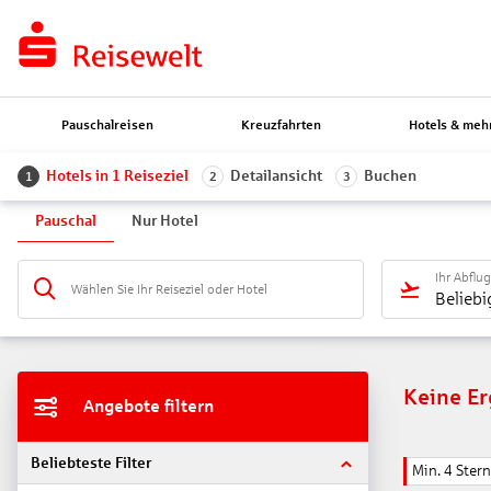
Pauschalreisen
Kreuzfahrten
Hotels & meh
Hotels in 1 Reiseziel
Detailansicht
Buchen
1
2
3
Pauschal
Nur Hotel
Ihr Abflu
Wählen Sie Ihr Reiseziel oder Hotel
Beliebi
Keine E
Angebote filtern
Beliebteste Filter
Min. 4 Ster