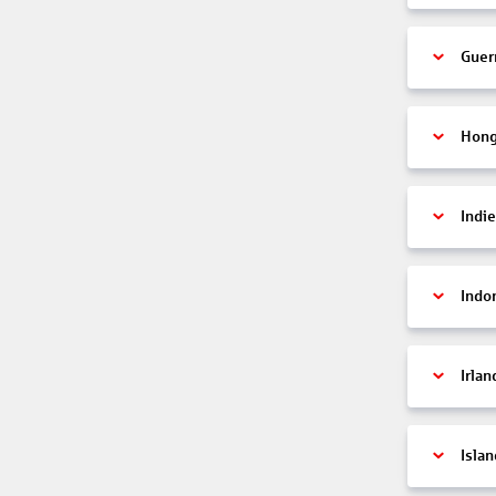
Guer
Hon
Indi
Indo
Irlan
Islan