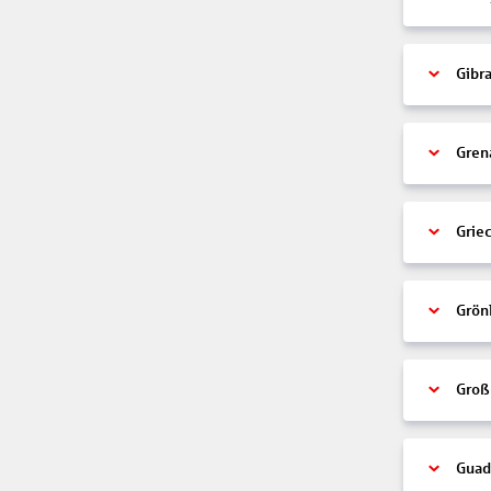
Gibra
Gren
Grie
Grön
Groß
Guad