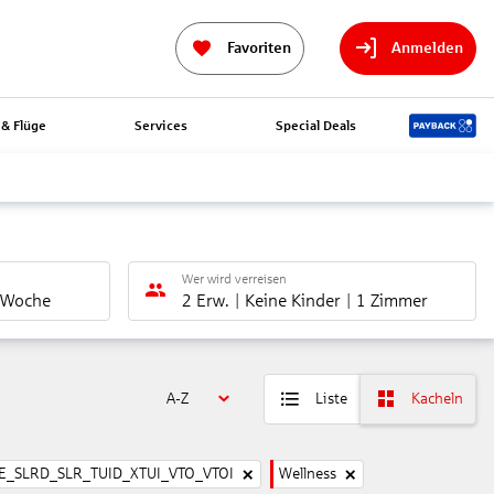
Favoriten
Anmelden
& Flüge
Services
Special Deals
Wer wird verreisen
 Woche
2 Erw.
Keine Kinder
1 Zimmer
A-Z
Liste
Kacheln
_SLRD_SLR_TUID_XTUI_VTO_VTOI
Wellness