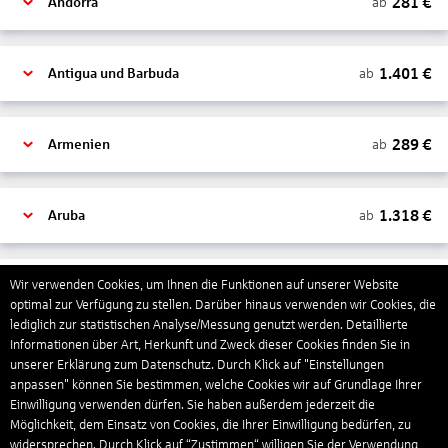
281
€
ab
Andorra
1.401
€
ab
Antigua und Barbuda
289
€
ab
Armenien
1.318
€
ab
Aruba
1.265
€
Wir verwenden Cookies, um Ihnen die Funktionen auf unserer Website
ab
Australien
optimal zur Verfügung zu stellen. Darüber hinaus verwenden wir Cookies, die
lediglich zur statistischen Analyse/Messung genutzt werden. Detaillierte
Informationen über Art, Herkunft und Zweck dieser Cookies finden Sie in
1.567
€
ab
Bahamas
unserer Erklärung zum Datenschutz. Durch Klick auf "Einstellungen
anpassen" können Sie bestimmen, welche Cookies wir auf Grundlage Ihrer
Einwilligung verwenden dürfen. Sie haben außerdem jederzeit die
Möglichkeit, dem Einsatz von Cookies, die Ihrer Einwilligung bedürfen, zu
804
€
ab
Bahrain
widersprechen. Durch Klick auf “Zustimmen“ willigen Sie der Verwendung