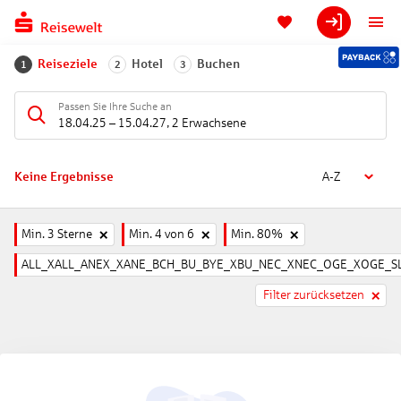
Reiseziele
Hotel
Buchen
1
2
3
Passen Sie Ihre Suche an
18.04.25
–
15.04.27
,
2 Erwachsene
Keine Ergebnisse
A-Z
Min. 3 Sterne
Min. 4 von 6
Min. 80%
ALL_XALL_ANEX_XANE_BCH_BU_BYE_XBU_NEC_XNEC_OGE_XOGE_SL
Filter zurücksetzen