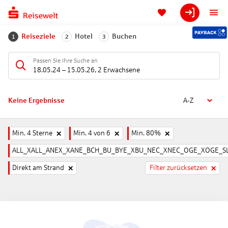
Reiseziele
Hotel
Buchen
1
2
3
Passen Sie Ihre Suche an
18.05.24
–
15.05.26
,
2 Erwachsene
Keine Ergebnisse
A-Z
Min. 4 Sterne
Min. 4 von 6
Min. 80%
ALL_XALL_ANEX_XANE_BCH_BU_BYE_XBU_NEC_XNEC_OGE_XOGE_SL
Direkt am Strand
Filter zurücksetzen