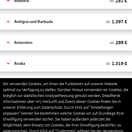
281
€
ab
Andorra
1.397
€
ab
Antigua und Barbuda
289
€
ab
Armenien
1.319
€
ab
Aruba
1.265
€
Wir verwenden Cookies, um Ihnen die Funktionen auf unserer Website
ab
Australien
optimal zur Verfügung zu stellen. Darüber hinaus verwenden wir Cookies, die
lediglich zur statistischen Analyse/Messung genutzt werden. Detaillierte
Informationen über Art, Herkunft und Zweck dieser Cookies finden Sie in
1.568
€
ab
Bahamas
unserer Erklärung zum Datenschutz. Durch Klick auf "Einstellungen
anpassen" können Sie bestimmen, welche Cookies wir auf Grundlage Ihrer
Einwilligung verwenden dürfen. Sie haben außerdem jederzeit die
Möglichkeit, dem Einsatz von Cookies, die Ihrer Einwilligung bedürfen, zu
804
€
ab
Bahrain
widersprechen. Durch Klick auf “Zustimmen“ willigen Sie der Verwendung