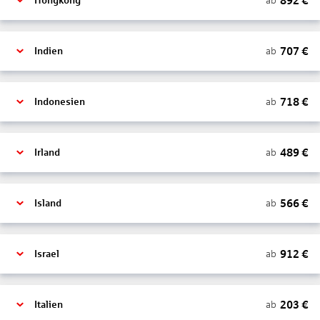
892
€
ab
Hongkong
707
€
ab
Indien
718
€
ab
Indonesien
489
€
ab
Irland
566
€
ab
Island
912
€
ab
Israel
203
€
ab
Italien