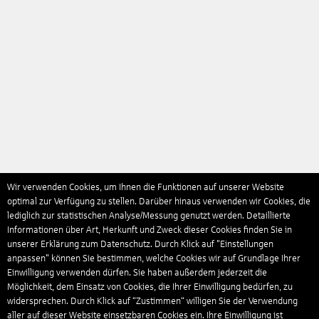
Wir verwenden Cookies, um Ihnen die Funktionen auf unserer Website
optimal zur Verfügung zu stellen. Darüber hinaus verwenden wir Cookies, die
lediglich zur statistischen Analyse/Messung genutzt werden. Detaillierte
Informationen über Art, Herkunft und Zweck dieser Cookies finden Sie in
unserer Erklärung zum Datenschutz. Durch Klick auf "Einstellungen
anpassen" können Sie bestimmen, welche Cookies wir auf Grundlage Ihrer
Einwilligung verwenden dürfen. Sie haben außerdem jederzeit die
Möglichkeit, dem Einsatz von Cookies, die Ihrer Einwilligung bedürfen, zu
widersprechen. Durch Klick auf “Zustimmen“ willigen Sie der Verwendung
aller auf dieser Website einsetzbaren Cookies ein. Ihre Einwilligung ist