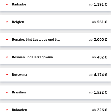
1.191
€
ab
Barbados
561
€
ab
Belgien
2.000
€
ab
Bonaire, Sint Eustatius und Saba
402
€
ab
Bosnien und Herzegowina
4.174
€
ab
Botswana
1.522
€
ab
Brasilien
226
€
ab
Bulgarien