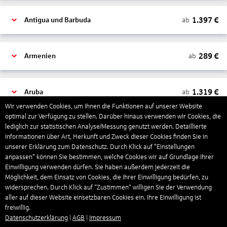
1.397
€
ab
Antigua und Barbuda
289
€
ab
Armenien
1.319
€
ab
Aruba
Wir verwenden Cookies, um Ihnen die Funktionen auf unserer Website
optimal zur Verfügung zu stellen. Darüber hinaus verwenden wir Cookies, die
lediglich zur statistischen Analyse/Messung genutzt werden. Detaillierte
1.265
€
ab
Australien
Informationen über Art, Herkunft und Zweck dieser Cookies finden Sie in
unserer Erklärung zum Datenschutz. Durch Klick auf "Einstellungen
anpassen" können Sie bestimmen, welche Cookies wir auf Grundlage Ihrer
1.568
€
ab
Bahamas
Einwilligung verwenden dürfen. Sie haben außerdem jederzeit die
Möglichkeit, dem Einsatz von Cookies, die Ihrer Einwilligung bedürfen, zu
widersprechen. Durch Klick auf “Zustimmen“ willigen Sie der Verwendung
aller auf dieser Website einsetzbaren Cookies ein. Ihre Einwilligung ist
804
€
ab
Bahrain
freiwillig.
Datenschutzerklärung
|
AGB
|
Impressum