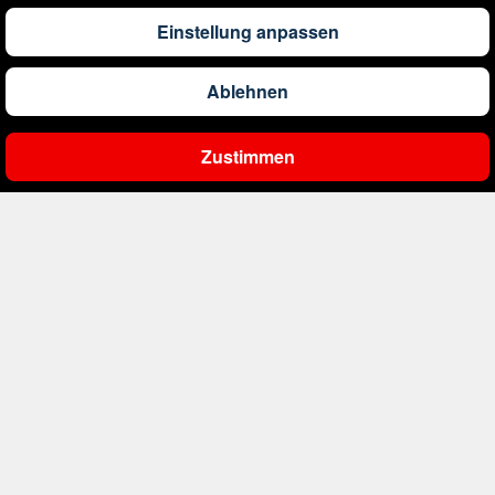
1.173
€
ab
Barbados
Einstellung anpassen
Ablehnen
561
€
ab
Belgien
Zustimmen
Ergebnisse filtern
2.000
€
ab
Bonaire, Sint Eustatius und Saba
402
€
ab
Bosnien und Herzegowina
1.178
€
ab
Botswana
1.533
€
ab
Brasilien
226
€
ab
Bulgarien