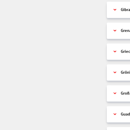
Gibra
Gren
Grie
Grön
Groß
Guad