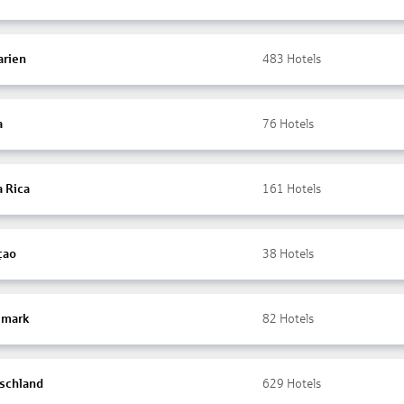
arien
483
Hotels
a
76
Hotels
a Rica
161
Hotels
çao
38
Hotels
mark
82
Hotels
schland
629
Hotels