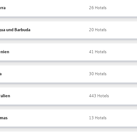
rra
26
Hotels
gua und Barbuda
20
Hotels
nien
41
Hotels
a
30
Hotels
ralien
443
Hotels
amas
13
Hotels