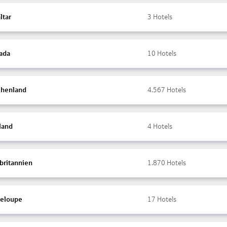
ltar
3
Hotels
ada
10
Hotels
chenland
4.567
Hotels
land
4
Hotels
britannien
1.870
Hotels
eloupe
17
Hotels