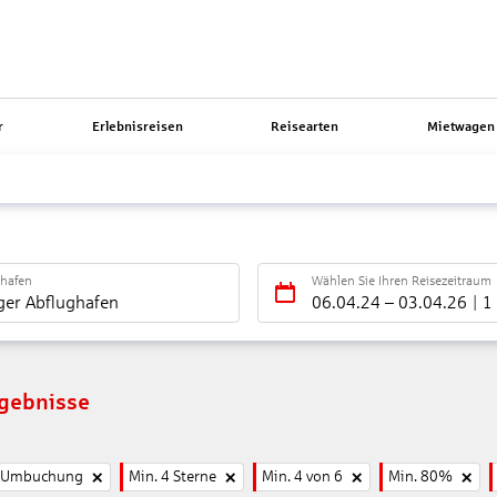
r
Erlebnisreisen
Reisearten
Mietwagen 
ghafen
Wählen Sie Ihren Reisezeitraum
ger Abflughafen
06.04.24
–
03.04.26
1
rgebnisse
e Umbuchung
Min. 4 Sterne
Min. 4 von 6
Min. 80%