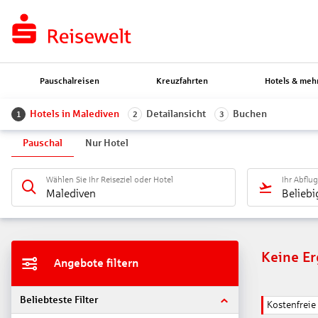
Pauschalreisen
Kreuzfahrten
Hotels & meh
Hotels in Malediven
Detailansicht
Buchen
1
2
3
Pauschal
Nur Hotel
Wählen Sie Ihr Reiseziel oder Hotel
Ihr Abflu
Malediven
Beliebi
Keine E
Angebote filtern
Beliebteste Filter
Kostenfrei