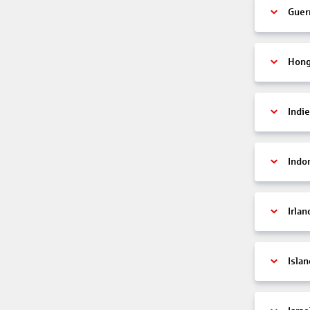
Guer
Hon
Indi
Indo
Irlan
Islan