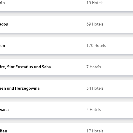
ain
15
Hotels
ados
69
Hotels
ien
170
Hotels
re, Sint Eustatius und Saba
7
Hotels
ien und Herzegowina
54
Hotels
wana
2
Hotels
lien
17
Hotels