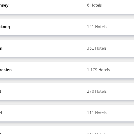
nsey
6
Hotels
gkong
121
Hotels
en
351
Hotels
nesien
1.179
Hotels
d
270
Hotels
d
111
Hotels