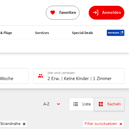
Favoriten
Anmelden
& Flüge
Services
Special Deals
Wer wird verreisen
 Woche
2 Erw.
Keine Kinder
1 Zimmer
A-Z
Liste
Kacheln
Strandnähe
Filter zurücksetzen