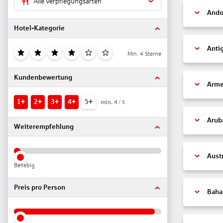
Alle Verpflegungsarten
Ando
Hotel-Kategorie
Anti
Min. 4 Sterne
Kundenbewertung
Arme
1+
2+
3+
4+
5+
min.
4
/ 6
Arub
Weiterempfehlung
Aust
Beliebig
Preis pro Person
Bah