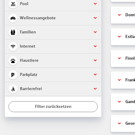
Pool
Domi
Wellnessangebote
Familien
Estl
Internet
Finn
Haustiere
Parkplatz
Fran
Barrierefrei
Gamb
Filter zurücksetzen
Geor