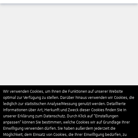
Wir verwenden Cookies, um Ihnen die Funktionen auf unserer Website
optimal zur Verfügung zu stellen. Darüber hinaus verwenden wir Cookies, die
lediglich zur statistischen Analyse/Messung genutzt werden. Detaillierte
Informationen über Art, Herkunft und Zweck dieser Cookies finden Sie in
unserer Erklärung zum Datenschutz. Durch Klick auf "Einstellungen
anpassen" können Sie bestimmen, welche Cookies wir auf Grundlage Ihrer
Einwilligung verwenden dürfen. Sie haben außerdem jederzeit die
Möglichkeit, dem Einsatz von Cookies, die Ihrer Einwilligung bedürfen, zu