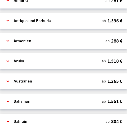
281
€
ab
Andorra
1.396
€
ab
Antigua und Barbuda
288
€
ab
Armenien
1.318
€
ab
Aruba
1.265
€
ab
Australien
1.551
€
ab
Bahamas
804
€
ab
Bahrain