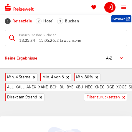
Reiseziele
Hotel
Buchen
1
2
3
Passen Sie Ihre Suche an
18.05.24
–
15.05.26
,
2 Erwachsene
Keine Ergebnisse
A-Z
Min. 4 Sterne
Min. 4 von 6
Min. 80%
ALL_XALL_ANEX_XANE_BCH_BU_BYE_XBU_NEC_XNEC_OGE_XOGE_SL
Direkt am Strand
Filter zurücksetzen