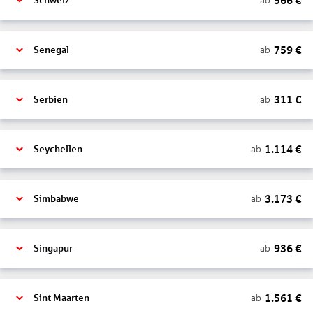
566
€
ab
Schweiz
759
€
ab
Senegal
311
€
ab
Serbien
1.114
€
ab
Seychellen
3.173
€
ab
Simbabwe
936
€
ab
Singapur
1.561
€
ab
Sint Maarten