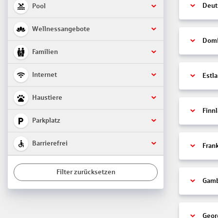
Deut
Pool
Wellnessangebote
Domi
Familien
Internet
Estl
Haustiere
Finn
Parkplatz
Barrierefrei
Fran
Filter zurücksetzen
Gamb
Geor