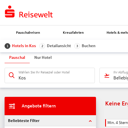
Pauschalreisen
Kreuzfahrten
Hotels & meh
Hotels in Kos
Detailansicht
Buchen
1
2
3
Pauschal
Nur Hotel
Wählen Sie Ihr Reiseziel oder Hotel
Ihr Abflu
Kos
Beliebi
Keine E
Angebote filtern
Beliebteste Filter
Min. 4 Ster