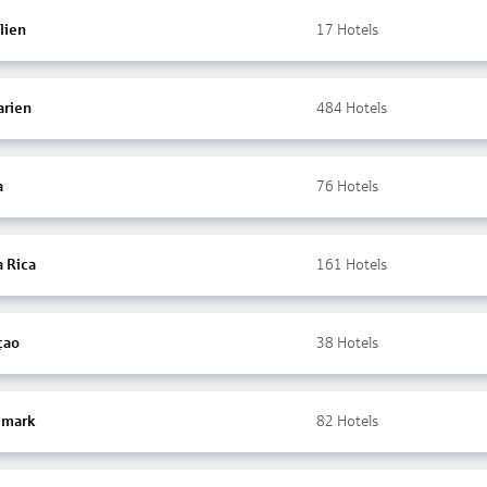
lien
17
Hotels
arien
484
Hotels
a
76
Hotels
a Rica
161
Hotels
çao
38
Hotels
mark
82
Hotels