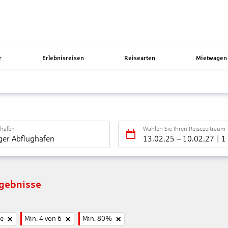
r
Erlebnisreisen
Reisearten
Mietwagen 
ghafen
Wählen Sie Ihren Reisezeitraum
ger Abflughafen
13.02.25
–
10.02.27
1
rgebnisse
ne
Min. 4 von 6
Min. 80%