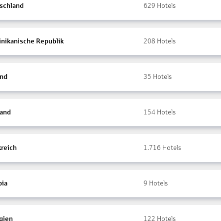
schland
629
Hotels
nikanische Republik
208
Hotels
and
35
Hotels
land
154
Hotels
kreich
1.716
Hotels
ia
9
Hotels
gien
122
Hotels