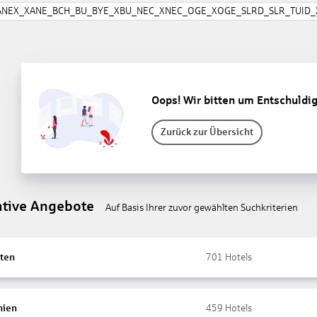
ANEX_XANE_BCH_BU_BYE_XBU_NEC_XNEC_OGE_XOGE_SLRD_SLR_TUID_X
Oops! Wir bitten um Entschuldi
Zurück zur Übersicht
ative Angebote
Auf Basis Ihrer zuvor gewählten Suchkriterien
ten
701
Hotels
nien
459
Hotels