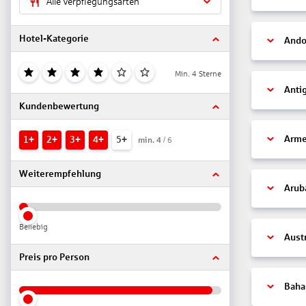
Alle Verpflegungsarten
Hotel-Kategorie
Ando
Min. 4 Sterne
Anti
Kundenbewertung
Arme
1+
2+
3+
4+
5+
min.
4
/ 6
Weiterempfehlung
Arub
Beliebig
Aust
Preis pro Person
Bah