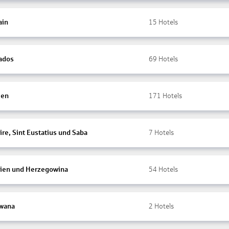
ain
15
Hotels
ados
69
Hotels
ien
171
Hotels
re, Sint Eustatius und Saba
7
Hotels
ien und Herzegowina
54
Hotels
wana
2
Hotels