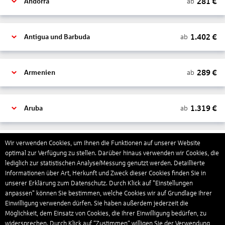
281
€
ab
Andorra
1.402
€
ab
Antigua und Barbuda
289
€
ab
Armenien
1.319
€
ab
Aruba
1.265
€
Wir verwenden Cookies, um Ihnen die Funktionen auf unserer Website
ab
Australien
optimal zur Verfügung zu stellen. Darüber hinaus verwenden wir Cookies, die
lediglich zur statistischen Analyse/Messung genutzt werden. Detaillierte
Informationen über Art, Herkunft und Zweck dieser Cookies finden Sie in
1.567
€
ab
Bahamas
unserer Erklärung zum Datenschutz. Durch Klick auf "Einstellungen
anpassen" können Sie bestimmen, welche Cookies wir auf Grundlage Ihrer
Einwilligung verwenden dürfen. Sie haben außerdem jederzeit die
Möglichkeit, dem Einsatz von Cookies, die Ihrer Einwilligung bedürfen, zu
804
€
ab
Bahrain
widersprechen. Durch Klick auf “Zustimmen“ willigen Sie der Verwendung