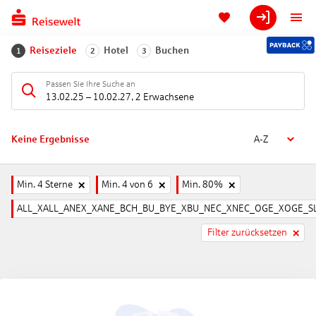
Reiseziele
Hotel
Buchen
1
2
3
Passen Sie Ihre Suche an
13.02.25
–
10.02.27
,
2 Erwachsene
Keine Ergebnisse
A-Z
Min. 4 Sterne
Min. 4 von 6
Min. 80%
ALL_XALL_ANEX_XANE_BCH_BU_BYE_XBU_NEC_XNEC_OGE_XOGE_SL
Filter zurücksetzen