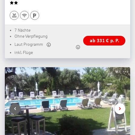
2
7 Nächte
Ohne Verpflegung
ab
331
€
p. P.
Laut Programm
inkl. Flüge