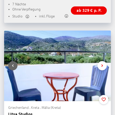
7 Nächte
Ohne Verpflegung
ab
329
€
p. P.
Studio
inkl. Flüge
Griechenland . Kreta . Mália (Kreta)
Litsa Studios