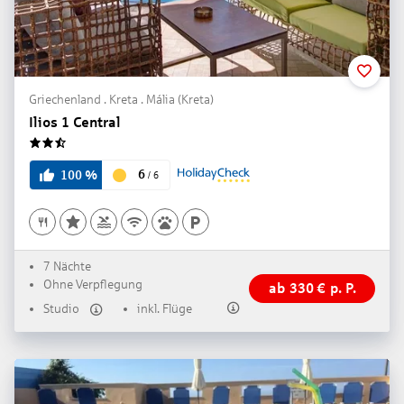
Griechenland . Kreta . Mália (Kreta)
Ilios 1 Central
2.5
6
100
%
/
6
7 Nächte
Ohne Verpflegung
ab
330
€
p. P.
Studio
inkl. Flüge