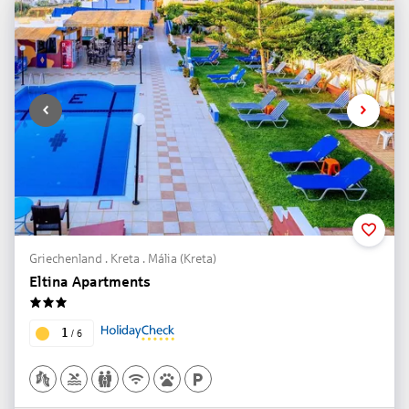
Griechenland . Kreta . Mália (Kreta)
Eltina Apartments
3
1
/
6