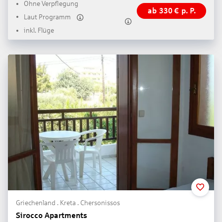
Ohne Verpflegung
ab
330
€
p. P.
Laut Programm
inkl. Flüge
Griechenland . Kreta . Chersonissos
Sirocco Apartments