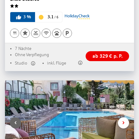
2
3.1
3
%
/
6
7 Nächte
Ohne Verpflegung
ab
329
€
p. P.
Studio
inkl. Flüge