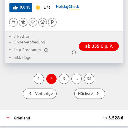
3
1
0.6
%
/
6
7 Nächte
Ohne Verpflegung
ab
335
€
p. P.
Laut Programm
inkl. Flüge
1
2
3
...
34
Vorherige
Nächste
3.528
€
ab
Grönland