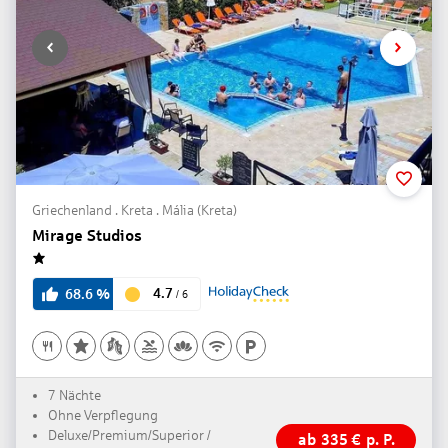
Griechenland . Kreta . Mália (Kreta)
Mirage Studios
1
4.7
68.6
%
/
6
7 Nächte
Ohne Verpflegung
Deluxe/Premium/Superior /
ab
335
€
p. P.