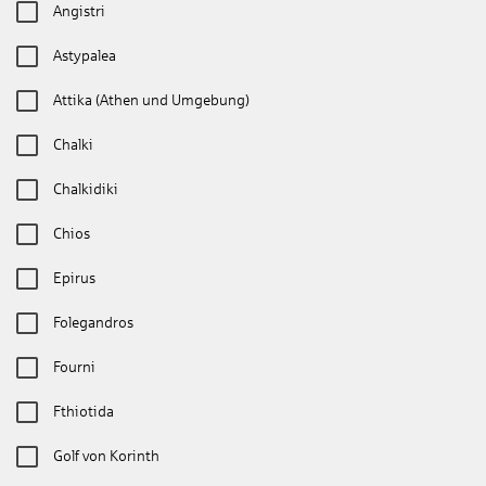
Angistri
Astypalea
Attika (Athen und Umgebung)
Chalki
Chalkidiki
Chios
Epirus
Folegandros
Fourni
Fthiotida
Golf von Korinth