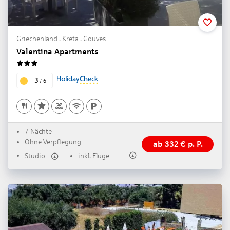
Griechenland . Kreta . Gouves
Valentina Apartments
3
3
/
6
7 Nächte
Ohne Verpflegung
ab
332
€
p. P.
Studio
inkl. Flüge