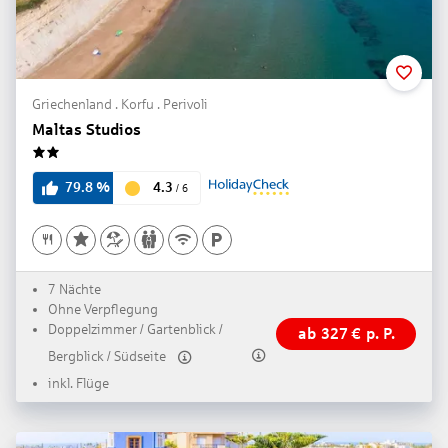
Griechenland . Korfu . Perivoli
Maltas Studios
2
4.3
79.8
%
/
6
7 Nächte
Ohne Verpflegung
Doppelzimmer / Gartenblick /
ab
327
€
p. P.
Bergblick / Südseite
inkl. Flüge