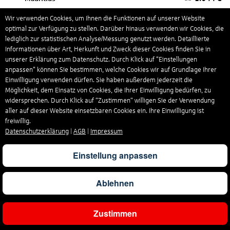
Wir verwenden Cookies, um Ihnen die Funktionen auf unserer Website
optimal zur Verfügung zu stellen. Darüber hinaus verwenden wir Cookies, die
822
€
ab
Mexiko
lediglich zur statistischen Analyse/Messung genutzt werden. Detaillierte
Informationen über Art, Herkunft und Zweck dieser Cookies finden Sie in
unserer Erklärung zum Datenschutz. Durch Klick auf "Einstellungen
anpassen" können Sie bestimmen, welche Cookies wir auf Grundlage Ihrer
423
€
ab
Moldavien
Einwilligung verwenden dürfen. Sie haben außerdem jederzeit die
Möglichkeit, dem Einsatz von Cookies, die Ihrer Einwilligung bedürfen, zu
widersprechen. Durch Klick auf “Zustimmen“ willigen Sie der Verwendung
863
€
ab
Monaco
aller auf dieser Website einsetzbaren Cookies ein. Ihre Einwilligung ist
freiwillig.
Datenschutzerklärung
|
AGB
|
Impressum
247
€
ab
Montenegro
Einstellung anpassen
983
€
ab
Namibia
Ablehnen
Zustimmen
Ergebnisse filtern
1.036
€
ab
Nepal