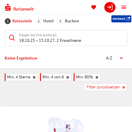
Reiseziele
Hotel
Buchen
1
2
3
Passen Sie Ihre Suche an
18.10.25
–
15.10.27
,
2 Erwachsene
Keine Ergebnisse
A-Z
Min. 4 Sterne
Min. 4 von 6
Min. 80%
Filter zurücksetzen