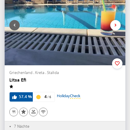
Griechenland . Kreta . Stalida
Litsa Efi
1
4
57.4
%
/
6
7 Nächte