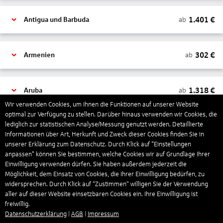
1.401
€
ab
Antigua und Barbuda
302
€
ab
Armenien
1.318
€
ab
Aruba
Wir verwenden Cookies, um Ihnen die Funktionen auf unserer Website
optimal zur Verfügung zu stellen. Darüber hinaus verwenden wir Cookies, die
lediglich zur statistischen Analyse/Messung genutzt werden. Detaillierte
1.265
€
ab
Australien
Informationen über Art, Herkunft und Zweck dieser Cookies finden Sie in
unserer Erklärung zum Datenschutz. Durch Klick auf "Einstellungen
anpassen" können Sie bestimmen, welche Cookies wir auf Grundlage Ihrer
1.567
€
ab
Bahamas
Einwilligung verwenden dürfen. Sie haben außerdem jederzeit die
Möglichkeit, dem Einsatz von Cookies, die Ihrer Einwilligung bedürfen, zu
widersprechen. Durch Klick auf “Zustimmen“ willigen Sie der Verwendung
aller auf dieser Website einsetzbaren Cookies ein. Ihre Einwilligung ist
804
€
ab
Bahrain
freiwillig.
Datenschutzerklärung
|
AGB
|
Impressum