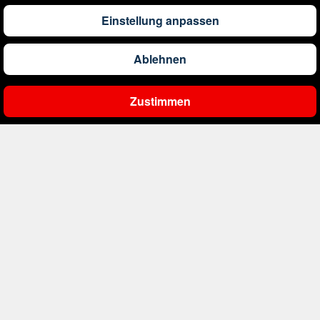
1.304
€
ab
Barbados
Einstellung anpassen
Ablehnen
561
€
ab
Belgien
Zustimmen
Ergebnisse filtern
2.000
€
ab
Bonaire, Sint Eustatius und Saba
402
€
ab
Bosnien und Herzegowina
1.178
€
ab
Botswana
1.565
€
ab
Brasilien
234
€
ab
Bulgarien