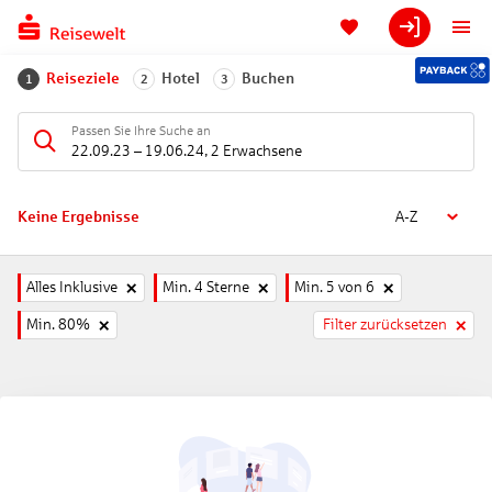
Reiseziele
Hotel
Buchen
1
2
3
Passen Sie Ihre Suche an
22.09.23
–
19.06.24
,
2 Erwachsene
Keine Ergebnisse
A-Z
Alles Inklusive
Min. 4 Sterne
Min. 5 von 6
Min. 80%
Filter zurücksetzen