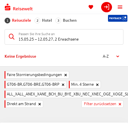
Reiseziele
Hotel
Buchen
1
2
3
Passen Sie Ihre Suche an
15.05.25
–
12.05.27
,
2 Erwachsene
Keine Ergebnisse
A-Z
Faire Stornierungsbedingungen
GT06-BR,GT06-BRE,GT06-BRP
Min. 4 Sterne
ALL_XALL_ANEX_XANE_BCH_BU_BYE_XBU_NEC_XNEC_OGE_XOGE_SL
Direkt am Strand
Filter zurücksetzen