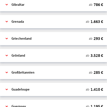
786
€
ab
Gibraltar
1.663
€
ab
Grenada
293
€
ab
Griechenland
3.528
€
ab
Grönland
285
€
ab
Großbritannien
1.410
€
ab
Guadeloupe
1.195
€
ab
Guernsey