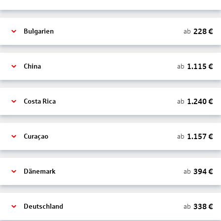
228
€
ab
Bulgarien
1.115
€
ab
China
1.240
€
ab
Costa Rica
1.157
€
ab
Curaçao
394
€
ab
Dänemark
338
€
ab
Deutschland