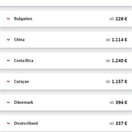
226
€
ab
Bulgarien
1.114
€
ab
China
1.240
€
ab
Costa Rica
1.157
€
ab
Curaçao
394
€
ab
Dänemark
337
€
ab
Deutschland