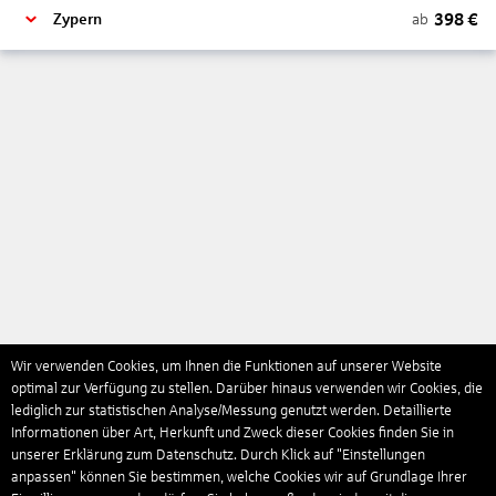
398
€
ab
Zypern
Wir verwenden Cookies, um Ihnen die Funktionen auf unserer Website
optimal zur Verfügung zu stellen. Darüber hinaus verwenden wir Cookies, die
lediglich zur statistischen Analyse/Messung genutzt werden. Detaillierte
Informationen über Art, Herkunft und Zweck dieser Cookies finden Sie in
unserer Erklärung zum Datenschutz. Durch Klick auf "Einstellungen
anpassen" können Sie bestimmen, welche Cookies wir auf Grundlage Ihrer