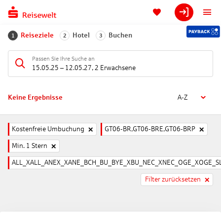
Reiseziele
Hotel
Buchen
1
2
3
Passen Sie Ihre Suche an
15.05.25
–
12.05.27
,
2 Erwachsene
Keine Ergebnisse
A-Z
Kostenfreie Umbuchung
GT06-BR,GT06-BRE,GT06-BRP
Min. 1 Stern
ALL_XALL_ANEX_XANE_BCH_BU_BYE_XBU_NEC_XNEC_OGE_XOGE_SL
Filter zurücksetzen