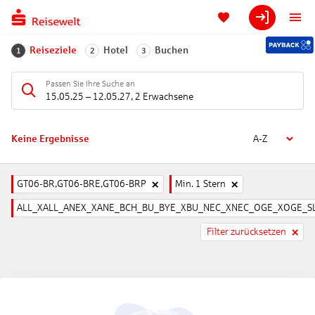
Reiseziele
Hotel
Buchen
1
2
3
Passen Sie Ihre Suche an
15.05.25
–
12.05.27
,
2 Erwachsene
Keine Ergebnisse
A-Z
GT06-BR,GT06-BRE,GT06-BRP
Min. 1 Stern
ALL_XALL_ANEX_XANE_BCH_BU_BYE_XBU_NEC_XNEC_OGE_XOGE_SL
Filter zurücksetzen