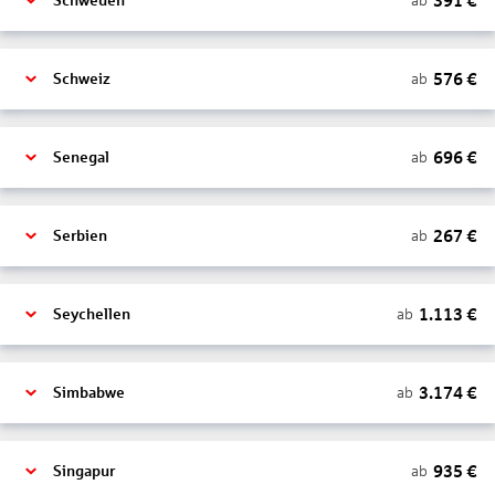
391
€
ab
Schweden
576
€
ab
Schweiz
696
€
ab
Senegal
267
€
ab
Serbien
1.113
€
ab
Seychellen
3.174
€
ab
Simbabwe
935
€
ab
Singapur