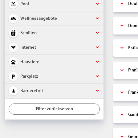
Deut
Pool
Wellnessangebote
Domi
Familien
Internet
Estl
Haustiere
Finn
Parkplatz
Barrierefrei
Fran
Filter zurücksetzen
Gamb
Geor