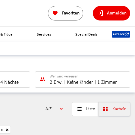
Favoriten
Anmelden
& Flüge
Services
Special Deals
Wer wird verreisen
-4 Nächte
2 Erw.
Keine Kinder
1 Zimmer
A-Z
Liste
Kacheln
rn