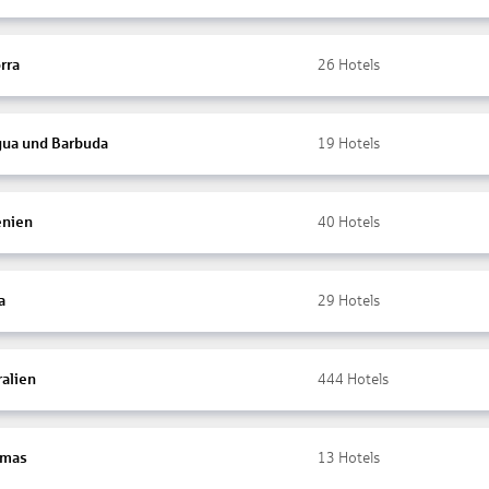
rra
26
Hotels
gua und Barbuda
19
Hotels
nien
40
Hotels
a
29
Hotels
ralien
444
Hotels
amas
13
Hotels