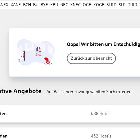
ANEX_XANE_BCH_BU_BYE_XBU_NEC_XNEC_OGE_XOGE_SLRD_SLR_TUID_X
Oops! Wir bitten um Entschuldi
Zurück zur Übersicht
ative Angebote
Auf Basis Ihrer zuvor gewählten Suchkriterien
ten
688
Hotels
nien
452
Hotels