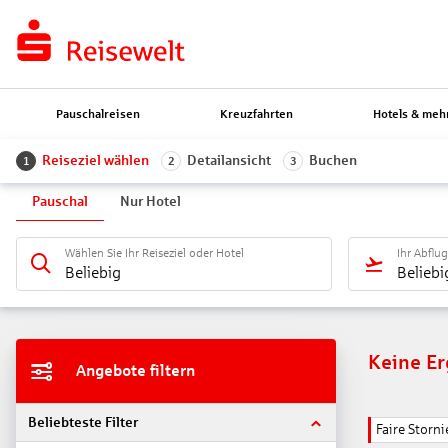
Pauschalreisen
Kreuzfahrten
Hotels & meh
Reiseziel wählen
Detailansicht
Buchen
1
2
3
Pauschal
Nur Hotel
Wählen Sie Ihr Reiseziel oder Hotel
Ihr Abflu
Beliebig
Beliebi
Keine E
Angebote filtern
Beliebteste Filter
Faire Stor