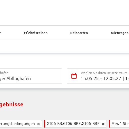
r
Erlebnisreisen
Reisearten
Mietwagen 
ghafen
Wählen Sie Ihren Reisezeitraum
ger Abflughafen
15.05.25
–
12.05.27
1
rgebnisse
nierungsbedingungen
GT06-BR,GT06-BRE,GT06-BRP
Min. 1 Ste