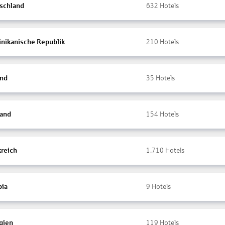
schland
632
Hotels
nikanische Republik
210
Hotels
and
35
Hotels
land
154
Hotels
kreich
1.710
Hotels
ia
9
Hotels
gien
119
Hotels