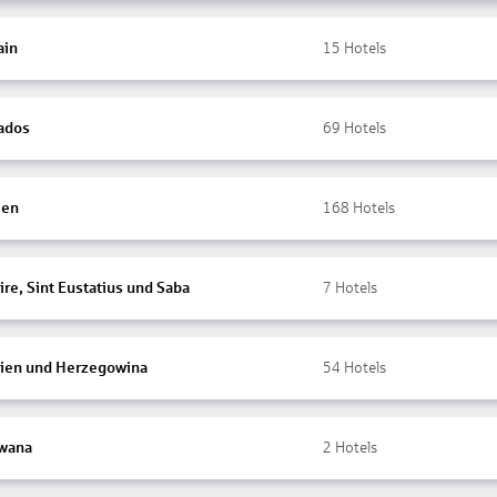
ain
15
Hotels
ados
69
Hotels
ien
168
Hotels
re, Sint Eustatius und Saba
7
Hotels
ien und Herzegowina
54
Hotels
wana
2
Hotels