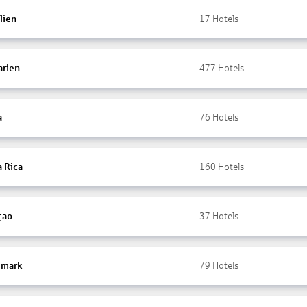
lien
17
Hotels
arien
477
Hotels
a
76
Hotels
a Rica
160
Hotels
çao
37
Hotels
mark
79
Hotels