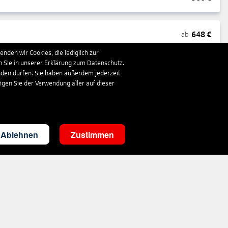
648
€
ab
nden wir Cookies, die lediglich zur
n Sie in unserer Erklärung zum Datenschutz.
1.663
€
ab
nden dürfen. Sie haben außerdem jederzeit
ligen Sie der Verwendung aller auf dieser
297
€
ab
Ablehnen
Zustimmen
3.503
€
ab
287
€
ab
1.410
€
ab