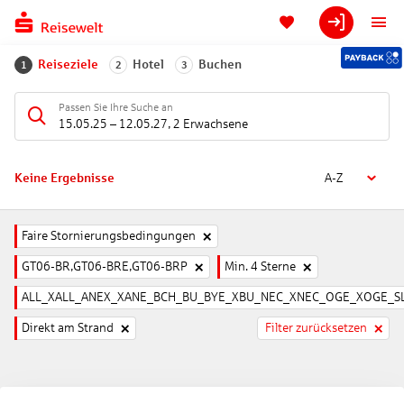
Reiseziele
Hotel
Buchen
1
2
3
Passen Sie Ihre Suche an
15.05.25
–
12.05.27
,
2 Erwachsene
Keine Ergebnisse
A-Z
Faire Stornierungsbedingungen
GT06-BR,GT06-BRE,GT06-BRP
Min. 4 Sterne
ALL_XALL_ANEX_XANE_BCH_BU_BYE_XBU_NEC_XNEC_OGE_XOGE_SL
Direkt am Strand
Filter zurücksetzen