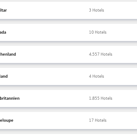
ltar
3
Hotels
ada
10
Hotels
chenland
4.557
Hotels
land
4
Hotels
britannien
1.855
Hotels
eloupe
17
Hotels