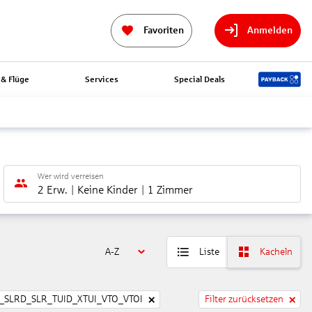
Favoriten
Anmelden
& Flüge
Services
Special Deals
Wer wird verreisen
2 Erw.
Keine Kinder
1 Zimmer
A-Z
Liste
Kacheln
SLRD_SLR_TUID_XTUI_VTO_VTOI
Filter zurücksetzen