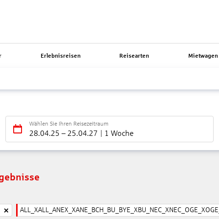
r
Erlebnisreisen
Reisearten
Mietwagen 
Wählen Sie Ihren Reisezeitraum
28.04.25
–
25.04.27
1 Woche
rgebnisse
ALL_XALL_ANEX_XANE_BCH_BU_BYE_XBU_NEC_XNEC_OGE_XOGE_