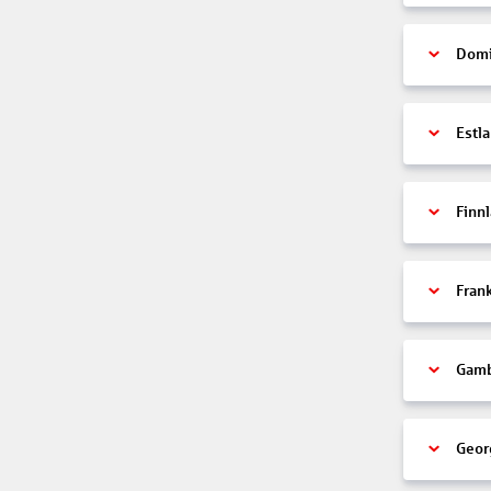
Domi
Estl
Finn
Fran
Gamb
Geor