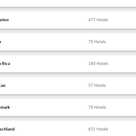
arien
477
Hotels
a
76
Hotels
a Rica
160
Hotels
çao
37
Hotels
mark
79
Hotels
schland
631
Hotels