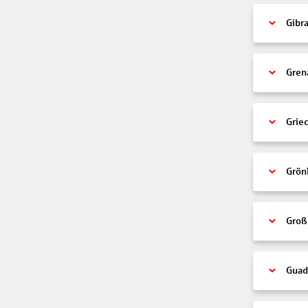
Gibra
Gren
Grie
Grön
Groß
Guad