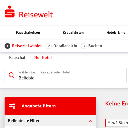
Pauschalreisen
Kreuzfahrten
Hotels & meh
Reiseziel wählen
Detailansicht
Buchen
1
2
3
Pauschal
Nur Hotel
Wählen Sie Ihr Reiseziel oder Hotel
Beliebig
Keine E
Angebote filtern
Beliebteste Filter
Min. 1 Stern