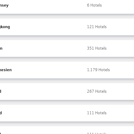
nsey
6
Hotels
gkong
121
Hotels
en
351
Hotels
nesien
1.179
Hotels
d
267
Hotels
d
111
Hotels