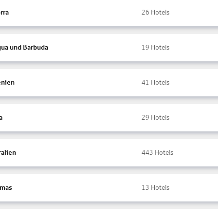
rra
26
Hotels
gua und Barbuda
19
Hotels
nien
41
Hotels
a
29
Hotels
ralien
443
Hotels
amas
13
Hotels