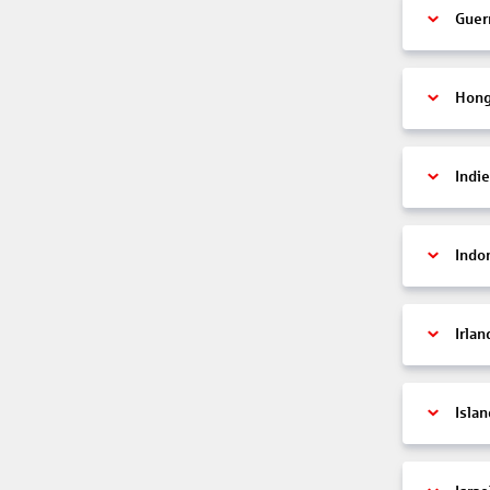
Guer
Hon
Indi
Indo
Irlan
Islan