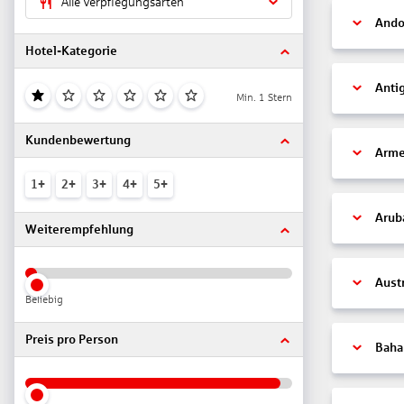
Alle Verpflegungsarten
Ando
Hotel-Kategorie
Anti
Min. 1 Stern
Kundenbewertung
Arme
1+
2+
3+
4+
5+
Arub
Weiterempfehlung
Aust
Beliebig
Preis pro Person
Bah