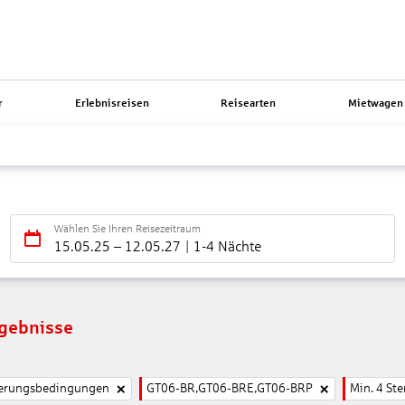
r
Erlebnisreisen
Reisearten
Mietwagen 
Wählen Sie Ihren Reisezeitraum
15.05.25
–
12.05.27
1-4 Nächte
rgebnisse
nierungsbedingungen
GT06-BR,GT06-BRE,GT06-BRP
Min. 4 Ste