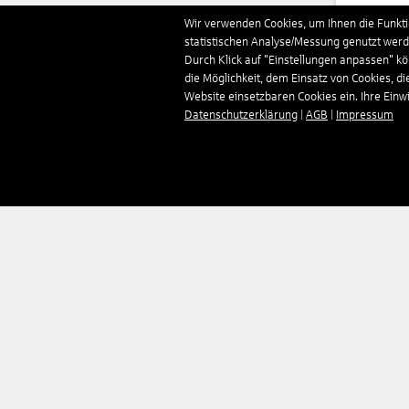
Deut
Wir verwenden Cookies, um Ihnen die Funktio
statistischen Analyse/Messung genutzt werde
Durch Klick auf "Einstellungen anpassen" k
Domi
die Möglichkeit, dem Einsatz von Cookies, di
Website einsetzbaren Cookies ein. Ihre Einwill
Datenschutzerklärung
|
AGB
|
Impressum
Estl
Finn
Fran
Gamb
Geor