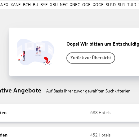
ANEX_XANE_BCH_BU_BYE_XBU_NEC_XNEC_OGE_XOGE_SLRD_SLR_TUID_X
Oops! Wir bitten um Entschuldi
Zurück zur Übersicht
ative Angebote
Auf Basis Ihrer zuvor gewählten Suchkriterien
ten
688
Hotels
nien
452
Hotels