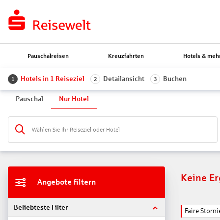
Pauschalreisen
Kreuzfahrten
Hotels & meh
Hotels in 1 Reiseziel
Detailansicht
Buchen
1
2
3
Pauschal
Nur Hotel
Wählen Sie Ihr Reiseziel oder Hotel
Keine E
Angebote filtern
Beliebteste Filter
Faire Stor