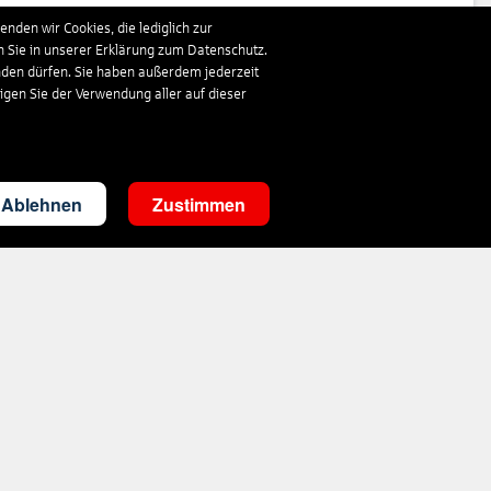
341
€
ab
nden wir Cookies, die lediglich zur
n Sie in unserer Erklärung zum Datenschutz.
nden dürfen. Sie haben außerdem jederzeit
873
€
ab
ligen Sie der Verwendung aller auf dieser
313
€
ab
Ablehnen
Zustimmen
360
€
ab
333
€
ab
1.019
€
ab
360
€
ab