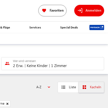
Favoriten
Anmelden
& Flüge
Services
Special Deals
Wer wird verreisen
2 Erw.
Keine Kinder
1 Zimmer
A-Z
Liste
Kacheln
rne