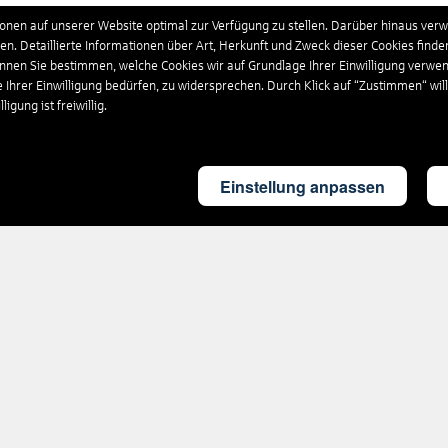
schland
632
Hotels
nen auf unserer Website optimal zur Verfügung zu stellen. Darüber hinaus verwe
n. Detaillierte Informationen über Art, Herkunft und Zweck dieser Cookies finde
önnen Sie bestimmen, welche Cookies wir auf Grundlage Ihrer Einwilligung verwe
nikanische Republik
210
Hotels
e Ihrer Einwilligung bedürfen, zu widersprechen. Durch Klick auf “Zustimmen“ wil
igung ist freiwillig.
and
35
Hotels
Einstellung anpassen
land
154
Hotels
kreich
1.712
Hotels
ia
9
Hotels
gien
119
Hotels