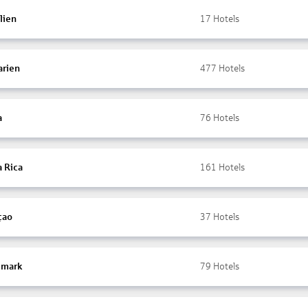
lien
17
Hotels
arien
477
Hotels
a
76
Hotels
a Rica
161
Hotels
çao
37
Hotels
mark
79
Hotels