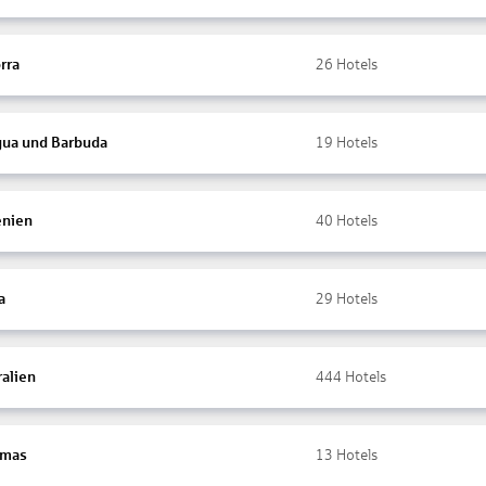
rra
26
Hotels
gua und Barbuda
19
Hotels
nien
40
Hotels
a
29
Hotels
ralien
444
Hotels
amas
13
Hotels