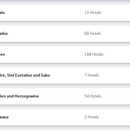
ain
15
Hotels
ados
69
Hotels
ien
168
Hotels
re, Sint Eustatius und Saba
7
Hotels
ien und Herzegowina
54
Hotels
wana
2
Hotels