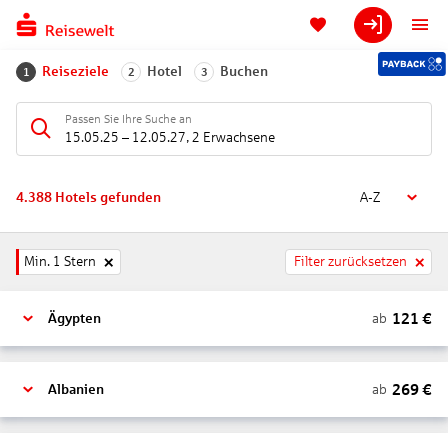
Reiseziele
Hotel
Buchen
1
2
3
Passen Sie Ihre Suche an
15.05.25
–
12.05.27
,
2 Erwachsene
4.388
Hotels gefunden
A-Z
Min. 1 Stern
Filter zurücksetzen
121
€
ab
Ägypten
269
€
ab
Albanien