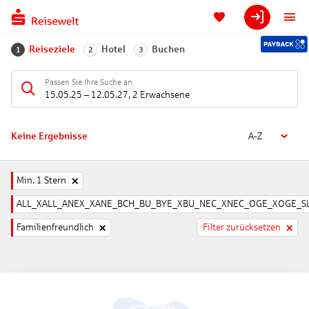
Reiseziele
Hotel
Buchen
1
2
3
Passen Sie Ihre Suche an
15.05.25
–
12.05.27
,
2 Erwachsene
Keine Ergebnisse
A-Z
Min. 1 Stern
ALL_XALL_ANEX_XANE_BCH_BU_BYE_XBU_NEC_XNEC_OGE_XOGE_SL
Familienfreundlich
Filter zurücksetzen