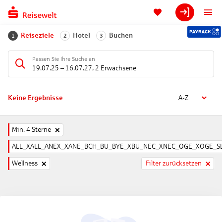
Reiseziele
Hotel
Buchen
1
2
3
Passen Sie Ihre Suche an
19.07.25
–
16.07.27
,
2 Erwachsene
Keine Ergebnisse
A-Z
Min. 4 Sterne
ALL_XALL_ANEX_XANE_BCH_BU_BYE_XBU_NEC_XNEC_OGE_XOGE_SL
Wellness
Filter zurücksetzen