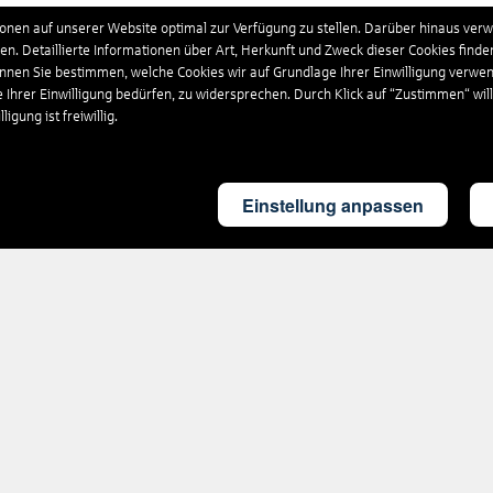
schland
628
Hotels
nen auf unserer Website optimal zur Verfügung zu stellen. Darüber hinaus verwe
n. Detaillierte Informationen über Art, Herkunft und Zweck dieser Cookies finde
önnen Sie bestimmen, welche Cookies wir auf Grundlage Ihrer Einwilligung verwe
nikanische Republik
207
Hotels
e Ihrer Einwilligung bedürfen, zu widersprechen. Durch Klick auf “Zustimmen“ wil
igung ist freiwillig.
and
35
Hotels
Einstellung anpassen
land
154
Hotels
kreich
1.716
Hotels
ia
9
Hotels
gien
124
Hotels