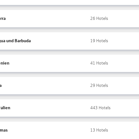
rra
26
Hotels
gua und Barbuda
19
Hotels
nien
41
Hotels
a
29
Hotels
ralien
443
Hotels
amas
13
Hotels