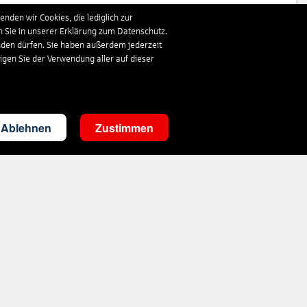
341
€
ab
nden wir Cookies, die lediglich zur
n Sie in unserer Erklärung zum Datenschutz.
nden dürfen. Sie haben außerdem jederzeit
843
€
ab
ligen Sie der Verwendung aller auf dieser
313
€
ab
Ablehnen
Zustimmen
360
€
ab
333
€
ab
1.019
€
ab
359
€
ab