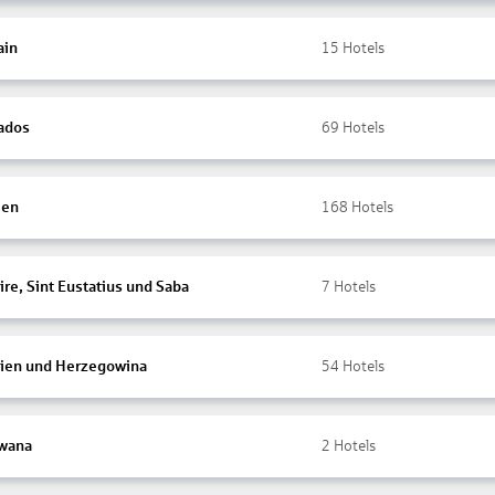
ain
15
Hotels
ados
69
Hotels
ien
168
Hotels
re, Sint Eustatius und Saba
7
Hotels
ien und Herzegowina
54
Hotels
wana
2
Hotels