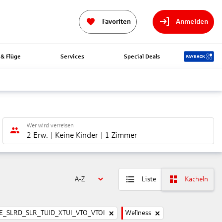
Favoriten
Anmelden
& Flüge
Services
Special Deals
Wer wird verreisen
2 Erw.
Keine Kinder
1 Zimmer
A-Z
Liste
Kacheln
_SLRD_SLR_TUID_XTUI_VTO_VTOI
Wellness