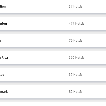
lien
17
Hotels
arien
477
Hotels
a
76
Hotels
a Rica
160
Hotels
çao
37
Hotels
mark
82
Hotels