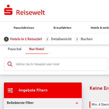
Pauschalreisen
Kreuzfahrten
Hotels & meh
Hotels in 1 Reiseziel
Detailansicht
Buchen
1
2
3
Pauschal
Nur Hotel
Wählen Sie Ihr Reiseziel oder Hotel
Keine E
Angebote filtern
Beliebteste Filter
Min. 4 Ster