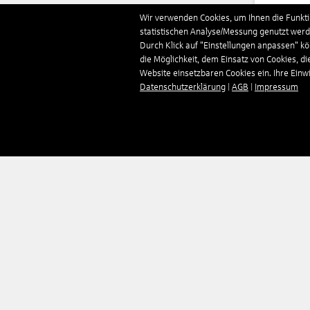
Deut
Wir verwenden Cookies, um Ihnen die Funktio
statistischen Analyse/Messung genutzt werde
Durch Klick auf "Einstellungen anpassen" k
Domi
die Möglichkeit, dem Einsatz von Cookies, di
Website einsetzbaren Cookies ein. Ihre Einwill
Datenschutzerklärung
|
AGB
|
Impressum
Estl
Finn
Fran
Gamb
Geor