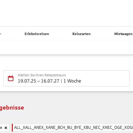
r
Erlebnisreisen
Reisearten
Mietwagen 
Wählen Sie Ihren Reisezeitraum
19.07.25
–
16.07.27
1 Woche
rgebnisse
ne
ALL_XALL_ANEX_XANE_BCH_BU_BYE_XBU_NEC_XNEC_OGE_XOGE