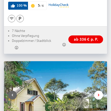
3.5
5
100
%
/
6
7 Nächte
Ohne Verpflegung
ab
336
€
p. P.
Doppelzimmer / Stadtblick