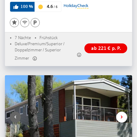
3.5
4.6
100
%
/
6
7 Nächte
Frühstück
Deluxe/Premium/Superior /
ab
221
€
p. P.
Doppelzimmer / Superior
Zimmer