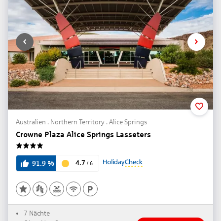
Australien . Northern Territory . Alice Springs
Crowne Plaza Alice Springs Lasseters
4
4.7
91.9
%
/
6
7 Nächte