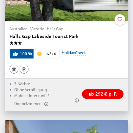
Australien . Victoria . Halls Gap
Halls Gap Lakeside Tourist Park
2.5
5.7
100
%
/
6
7 Nächte
Ohne Verpflegung
ab
292
€
p. P.
Mobile Unterkunft /
Doppelzimmer