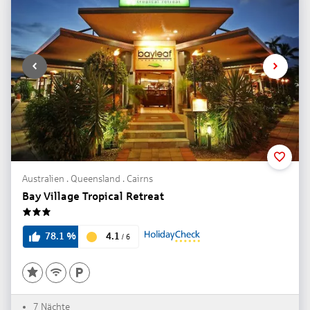
Australien . Queensland . Cairns
Bay Village Tropical Retreat
3
4.1
78.1
%
/
6
7 Nächte