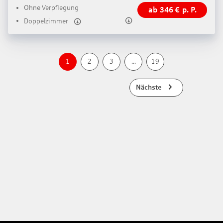
Ohne Verpflegung
ab
346
€
p. P.
Doppelzimmer
1
2
3
...
19
Nächste