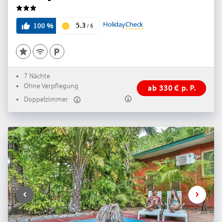
3
5.3
100
%
/
6
7 Nächte
Ohne Verpflegung
ab
330
€
p. P.
Doppelzimmer