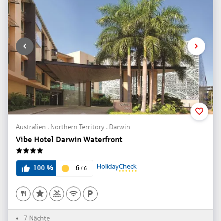
Australien . Northern Territory . Darwin
Vibe Hotel Darwin Waterfront
4
6
100
%
/
6
7 Nächte