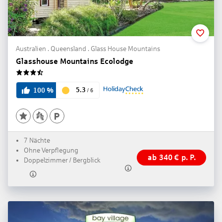
Australien . Queensland . Glass House Mountains
Glasshouse Mountains Ecolodge
3.5
5.3
100
%
/
6
7 Nächte
Ohne Verpflegung
ab
340
€
p. P.
Doppelzimmer / Bergblick