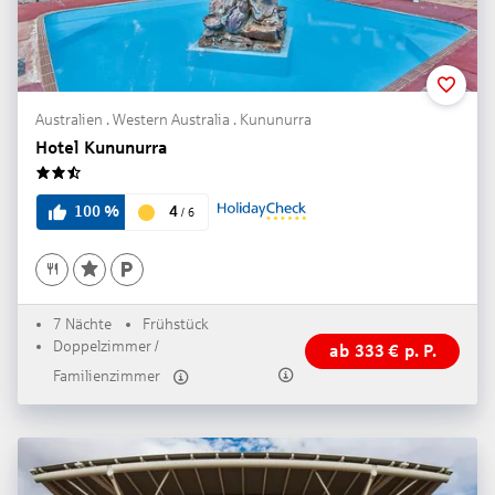
Australien . Western Australia . Kununurra
Hotel Kununurra
2.5
4
100
%
/
6
7 Nächte
Frühstück
Doppelzimmer /
ab
333
€
p. P.
Familienzimmer