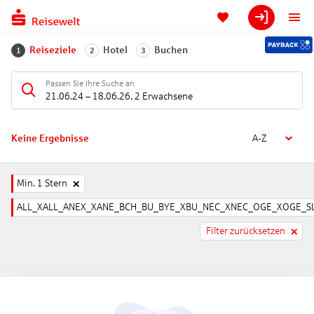
Reiseziele
Hotel
Buchen
1
2
3
Passen Sie Ihre Suche an
21.06.24
–
18.06.26
,
2 Erwachsene
Keine Ergebnisse
A-Z
Min. 1 Stern
ALL_XALL_ANEX_XANE_BCH_BU_BYE_XBU_NEC_XNEC_OGE_XOGE_SL
Filter zurücksetzen