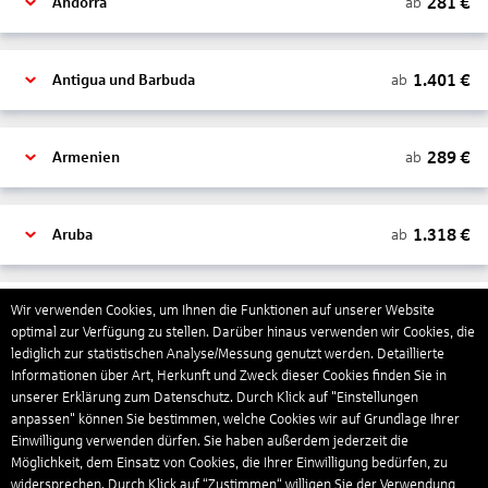
281
€
ab
Andorra
1.401
€
ab
Antigua und Barbuda
289
€
ab
Armenien
1.318
€
ab
Aruba
1.265
€
Wir verwenden Cookies, um Ihnen die Funktionen auf unserer Website
ab
Australien
optimal zur Verfügung zu stellen. Darüber hinaus verwenden wir Cookies, die
lediglich zur statistischen Analyse/Messung genutzt werden. Detaillierte
Informationen über Art, Herkunft und Zweck dieser Cookies finden Sie in
1.550
€
ab
Bahamas
unserer Erklärung zum Datenschutz. Durch Klick auf "Einstellungen
anpassen" können Sie bestimmen, welche Cookies wir auf Grundlage Ihrer
Einwilligung verwenden dürfen. Sie haben außerdem jederzeit die
Möglichkeit, dem Einsatz von Cookies, die Ihrer Einwilligung bedürfen, zu
804
€
ab
Bahrain
widersprechen. Durch Klick auf “Zustimmen“ willigen Sie der Verwendung