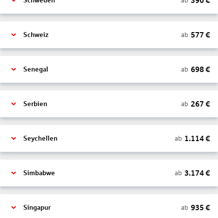
390
€
ab
Schweden
577
€
ab
Schweiz
698
€
ab
Senegal
267
€
ab
Serbien
1.114
€
ab
Seychellen
3.174
€
ab
Simbabwe
935
€
ab
Singapur