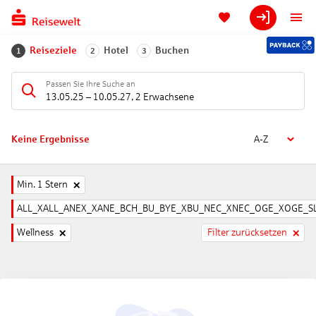
Reiseziele
Hotel
Buchen
1
2
3
Passen Sie Ihre Suche an
13.05.25
–
10.05.27
,
2 Erwachsene
Keine Ergebnisse
A-Z
Min. 1 Stern
ALL_XALL_ANEX_XANE_BCH_BU_BYE_XBU_NEC_XNEC_OGE_XOGE_SL
Wellness
Filter zurücksetzen