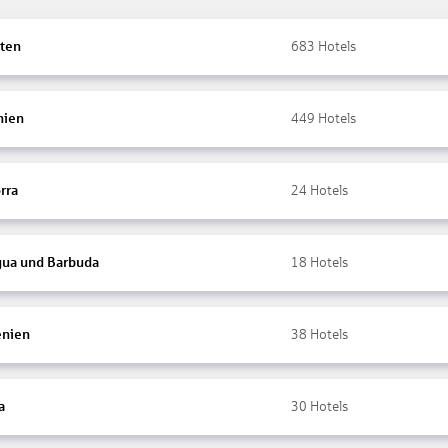
ten
683
Hotels
nien
449
Hotels
rra
24
Hotels
gua und Barbuda
18
Hotels
nien
38
Hotels
a
30
Hotels