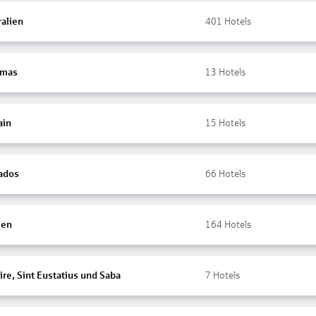
ralien
401
Hotels
amas
13
Hotels
ain
15
Hotels
ados
66
Hotels
ien
164
Hotels
re, Sint Eustatius und Saba
7
Hotels