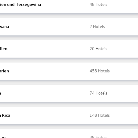
ien und Herzegowina
48
Hotels
wana
2
Hotels
lien
20
Hotels
arien
458
Hotels
a
74
Hotels
a Rica
148
Hotels
çao
38
Hotels