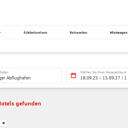
r
Erlebnisreisen
Reisearten
Mietwagen 
ghafen
Wählen Sie Ihren Reisezeitraum
ger Abflughafen
18.09.25
–
15.09.27
1
Hotels gefunden