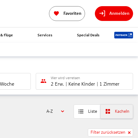
Favoriten
Anmelden
& Flüge
Services
Special Deals
Wer wird verreisen
 Woche
2 Erw.
Keine Kinder
1 Zimmer
A-Z
Liste
Kacheln
Filter zurücksetzen