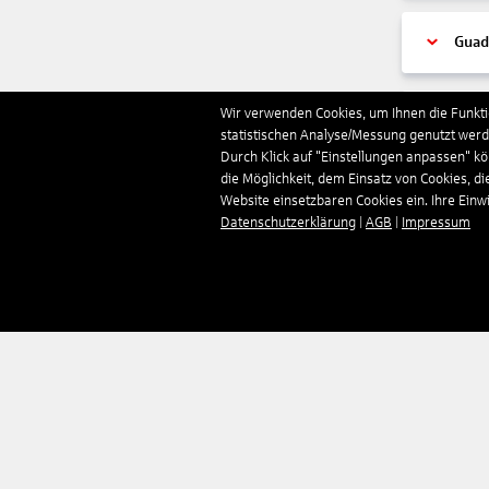
Guad
Wir verwenden Cookies, um Ihnen die Funktio
Guer
statistischen Analyse/Messung genutzt werde
Durch Klick auf "Einstellungen anpassen" k
die Möglichkeit, dem Einsatz von Cookies, di
Hon
Website einsetzbaren Cookies ein. Ihre Einwill
Datenschutzerklärung
|
AGB
|
Impressum
Indi
Indo
Irlan