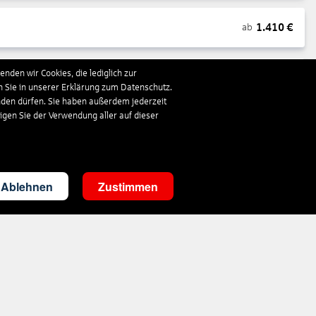
1.410
€
ab
nden wir Cookies, die lediglich zur
1.195
€
ab
n Sie in unserer Erklärung zum Datenschutz.
nden dürfen. Sie haben außerdem jederzeit
ligen Sie der Verwendung aller auf dieser
892
€
ab
707
€
ab
Ablehnen
Zustimmen
718
€
ab
492
€
ab