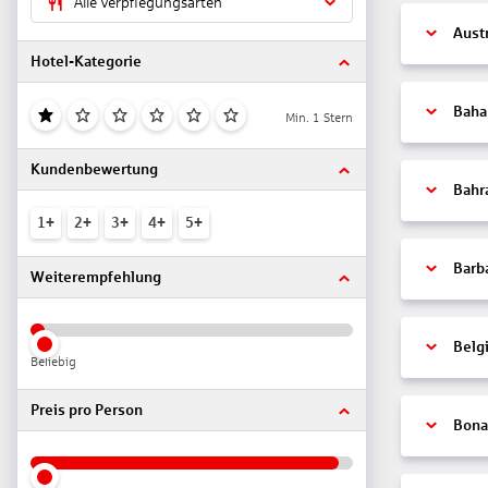
Alle Verpflegungsarten
Aust
Hotel-Kategorie
Bah
Min. 1 Stern
Kundenbewertung
Bahr
1+
2+
3+
4+
5+
Barb
Weiterempfehlung
Belg
Beliebig
Preis pro Person
Bonai