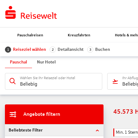
Pauschalreisen
Kreuzfahrten
Hotels & meh
Reiseziel wählen
Detailansicht
Buchen
1
2
3
Pauschal
Nur Hotel
Wählen Sie Ihr Reiseziel oder Hotel
Ihr Abflu
Beliebig
Beliebi
45.573
Angebote filtern
Beliebteste Filter
Min. 1 Stern