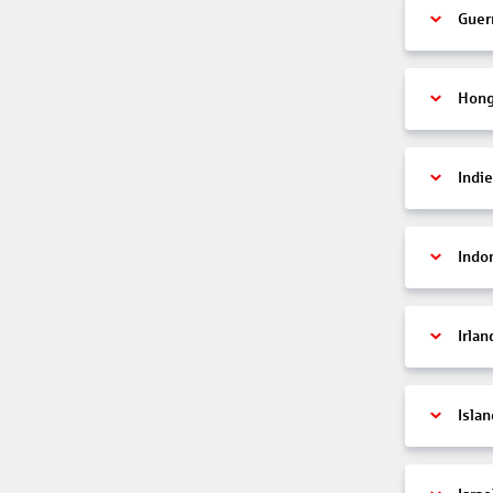
Guer
Hon
Indi
Indo
Irlan
Islan