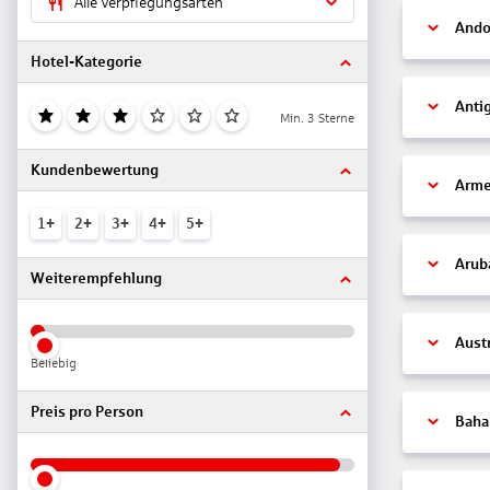
Alle Verpflegungsarten
Ando
Hotel-Kategorie
Anti
Min. 3 Sterne
Kundenbewertung
Arme
1+
2+
3+
4+
5+
Arub
Weiterempfehlung
Aust
Beliebig
Preis pro Person
Bah