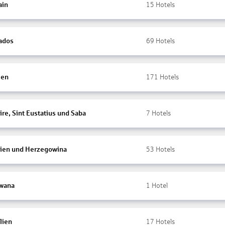
ain
15
Hotels
ados
69
Hotels
ien
171
Hotels
re, Sint Eustatius und Saba
7
Hotels
ien und Herzegowina
53
Hotels
wana
1
Hotel
lien
17
Hotels