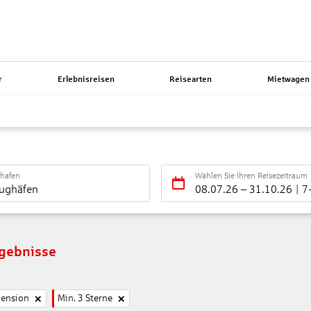
r
Erlebnisreisen
Reisearten
Mietwagen 
ghafen
Wählen Sie Ihren Reisezeitraum
lughäfen
08.07.26
–
31.10.26
7
rgebnisse
pension
Min. 3 Sterne