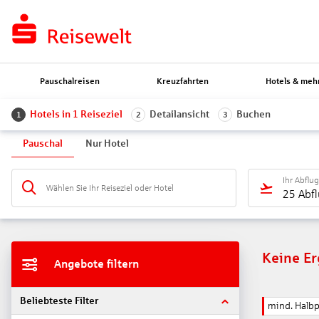
Pauschalreisen
Kreuzfahrten
Hotels & meh
Hotels in 1 Reiseziel
Detailansicht
Buchen
1
2
3
Pauschal
Nur Hotel
Ihr Abflu
Wählen Sie Ihr Reiseziel oder Hotel
25 Abf
Keine E
Angebote filtern
Beliebteste Filter
mind. Halb