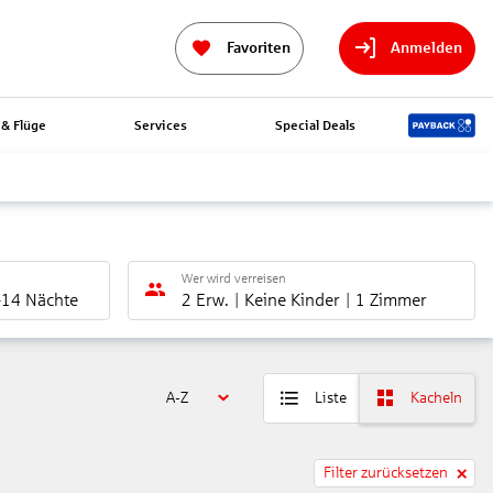
Favoriten
Anmelden
& Flüge
Services
Special Deals
Wer wird verreisen
-14 Nächte
2 Erw.
Keine Kinder
1 Zimmer
A-Z
Liste
Kacheln
Filter zurücksetzen