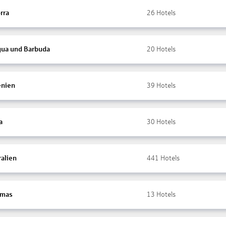
rra
26
Hotels
gua und Barbuda
20
Hotels
nien
39
Hotels
a
30
Hotels
ralien
441
Hotels
amas
13
Hotels