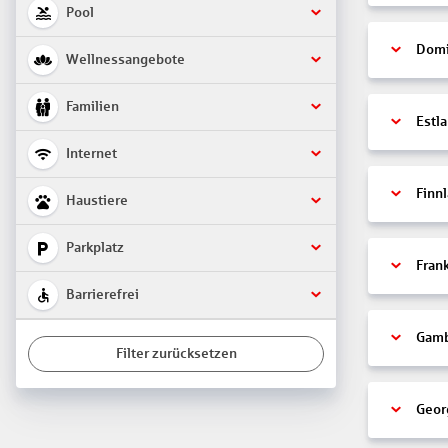
Pool
Domi
Wellnessangebote
Familien
Estl
Internet
Finn
Haustiere
Parkplatz
Fran
Barrierefrei
Gamb
Filter zurücksetzen
Geor