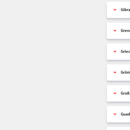
Gibra
Gren
Grie
Grön
Groß
Guad