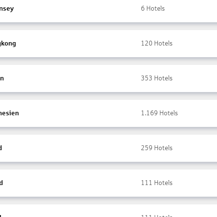
nsey
6
Hotels
gkong
120
Hotels
en
353
Hotels
nesien
1.169
Hotels
d
259
Hotels
d
111
Hotels