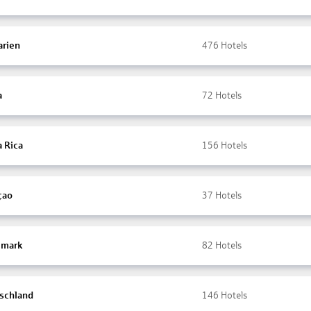
arien
476
Hotels
a
72
Hotels
a Rica
156
Hotels
çao
37
Hotels
mark
82
Hotels
schland
146
Hotels