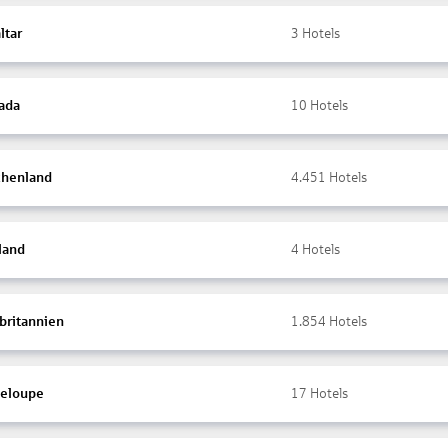
ltar
3
Hotels
ada
10
Hotels
chenland
4.451
Hotels
land
4
Hotels
britannien
1.854
Hotels
eloupe
17
Hotels