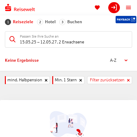
Reiseziele
Hotel
Buchen
1
2
3
Passen Sie Ihre Suche an
15.05.25
–
12.05.27
,
2 Erwachsene
Keine Ergebnisse
A-Z
mind. Halbpension
Min. 1 Stern
Filter zurücksetzen