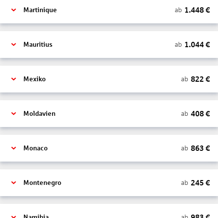
1.448
€
ab
Martinique
1.044
€
ab
Mauritius
822
€
ab
Mexiko
408
€
ab
Moldavien
863
€
ab
Monaco
245
€
ab
Montenegro
983
€
ab
Namibia