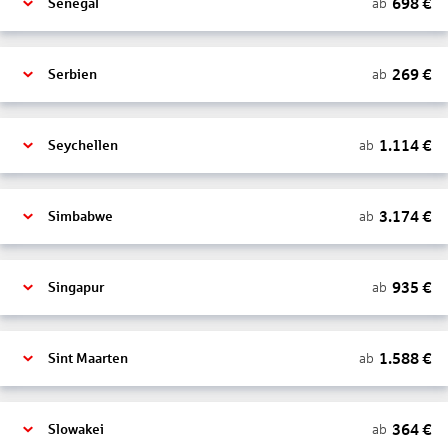
698
€
ab
Senegal
269
€
ab
Serbien
1.114
€
ab
Seychellen
3.174
€
ab
Simbabwe
935
€
ab
Singapur
1.588
€
ab
Sint Maarten
364
€
ab
Slowakei