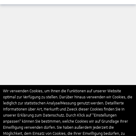
Wir verwenden Cookies, um Ihnen die Funktionen auf unserer Website
optimal zur Verfügung zu stellen. Darüber hinaus verwenden wir Cookies, die
lediglich zur statistischen Analyse/Messung genutzt werden. Detaillierte
Informationen über Art, Herkunft und Zweck dieser Cookies finden Sie in
unserer Erklärung zum Datenschutz. Durch Klick auf "Einstellungen
anpassen" können Sie bestimmen, welche Cookies wir auf Grundlage Ihrer
Einwilligung verwenden dürfen. Sie haben außerdem jederzeit die
Möglichkeit, dem Einsatz von Cookies, die Ihrer Einwilligung bedürfen, zu