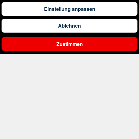
1.290
€
ab
Barbados
Einstellung anpassen
Ablehnen
561
€
ab
Belgien
Zustimmen
Ergebnisse filtern
2.000
€
ab
Bonaire, Sint Eustatius und Saba
411
€
ab
Bosnien und Herzegowina
1.178
€
ab
Botswana
1.506
€
ab
Brasilien
230
€
ab
Bulgarien