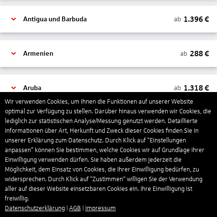
1.396
€
ab
Antigua und Barbuda
288
€
ab
Armenien
1.318
€
ab
Aruba
Wir verwenden Cookies, um Ihnen die Funktionen auf unserer Website
optimal zur Verfügung zu stellen. Darüber hinaus verwenden wir Cookies, die
lediglich zur statistischen Analyse/Messung genutzt werden. Detaillierte
1.265
€
ab
Australien
Informationen über Art, Herkunft und Zweck dieser Cookies finden Sie in
unserer Erklärung zum Datenschutz. Durch Klick auf "Einstellungen
anpassen" können Sie bestimmen, welche Cookies wir auf Grundlage Ihrer
1.568
€
ab
Bahamas
Einwilligung verwenden dürfen. Sie haben außerdem jederzeit die
Möglichkeit, dem Einsatz von Cookies, die Ihrer Einwilligung bedürfen, zu
widersprechen. Durch Klick auf “Zustimmen“ willigen Sie der Verwendung
aller auf dieser Website einsetzbaren Cookies ein. Ihre Einwilligung ist
804
€
ab
Bahrain
freiwillig.
Datenschutzerklärung
|
AGB
|
Impressum