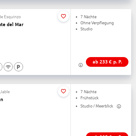
 de Esquinzo
7 Nächte
Ohne Verpflegung
nte del Mar
Studio
ab
233
€
p. P.
 Jable
7 Nächte
Frühstück
en
Studio / Meerblick