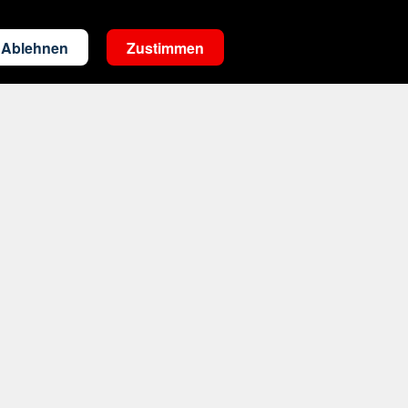
Ablehnen
Zustimmen
Kontakt
touristik@s-reisewelt.de
Mo.- Fr. 08-20 Uhr, Sa. 09-13 Uhr
:
0345 570295 5529