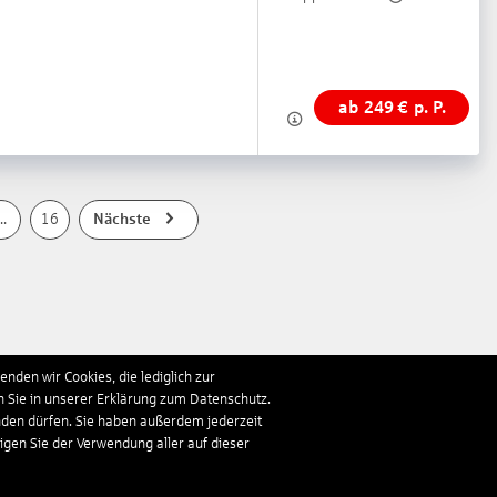
ab
249
€
p. P.
..
16
Nächste
nden wir Cookies, die lediglich zur
n Sie in unserer Erklärung zum Datenschutz.
nden dürfen. Sie haben außerdem jederzeit
ligen Sie der Verwendung aller auf dieser