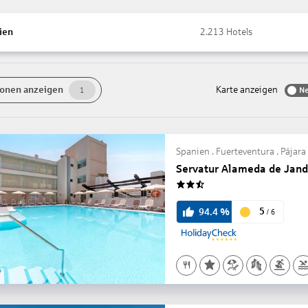
ien
2.213
Hotels
onen anzeigen
Karte anzeigen
Ne
1
Spanien . Fuerteventura . Pájara
Servatur Alameda de Jand
2.5
5
94.4
%
/
6