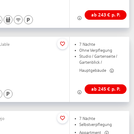
ab
243
€
p. P.
 Jable
7 Nächte
Ohne Verpflegung
Studio / Gartenseite /
Gartenblick /
Hauptgebäude
ab
245
€
p. P.
ejo
7 Nächte
Selbstverpflegung
Appartment