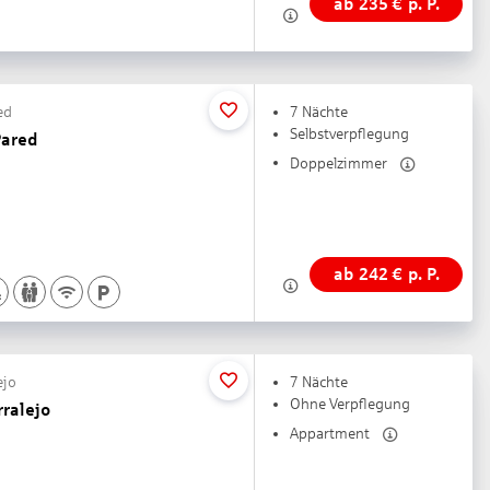
ab
235
€
p. P.
ed
7 Nächte
Selbstverpflegung
Pared
Doppelzimmer
ab
242
€
p. P.
ejo
7 Nächte
Ohne Verpflegung
ralejo
Appartment