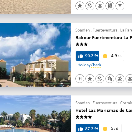
Spanien . Fuerteventura . La Par
Bakour Fuerteventura La 
3
4.9
90.2
%
/
6
Spanien . Fuerteventura . Corral
Hotel Las Marismas de Cor
4
5
87.2
%
/
6