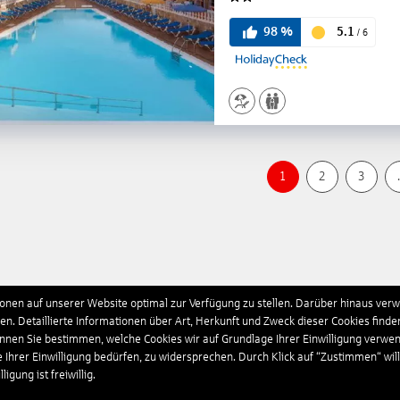
2
5.1
98
%
/
6
1
2
3
.
nen auf unserer Website optimal zur Verfügung zu stellen. Darüber hinaus verwe
n. Detaillierte Informationen über Art, Herkunft und Zweck dieser Cookies finde
önnen Sie bestimmen, welche Cookies wir auf Grundlage Ihrer Einwilligung verwe
e Ihrer Einwilligung bedürfen, zu widersprechen. Durch Klick auf “Zustimmen“ wil
igung ist freiwillig.