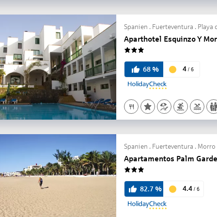
Spanien . Fuerteventura . Playa
Aparthotel Esquinzo Y Mo
3
4
68
%
/
6
Spanien . Fuerteventura . Morro
Apartamentos Palm Gard
3
4.4
82.7
%
/
6