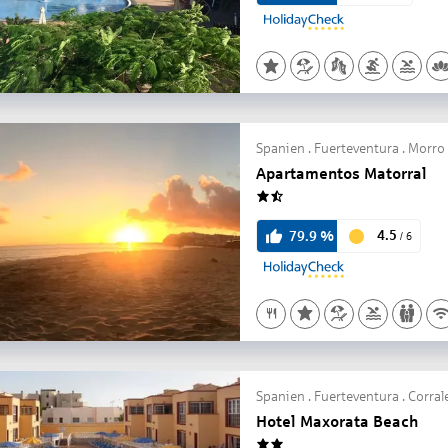
Spanien . Fuerteventura . Morro
Apartamentos Matorral
1.5
4.5
79.9
%
/
6
Spanien . Fuerteventura . Corral
Hotel Maxorata Beach