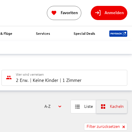
Favoriten
Anmelden
& Flüge
Services
Special Deals
Wer wird verreisen
2 Erw.
Keine Kinder
1 Zimmer
A-Z
Liste
Kacheln
Filter zurücksetzen