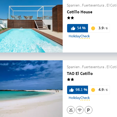
Spanien . Fuerteventura . El Coti
Cotillo House
2
3.9
54
%
/
6
Spanien . Fuerteventura . El Coti
TAO El Cotillo
2
4.9
98.1
%
/
6