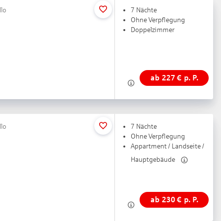
llo
7 Nächte
Ohne Verpflegung
Doppelzimmer
ab
227
€
p. P.
llo
7 Nächte
Ohne Verpflegung
Appartment / Landseite /
Hauptgebäude
ab
230
€
p. P.