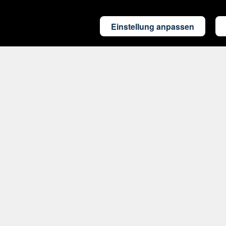
Einstellung anpassen
Rund um's Reisen
Nützliches
Ausflüge
FAQ
weltweit
PAYBACK
Reiseversicherung
Rückvergütung
Parken am
Flughafen
CO2-
Fußabdruck
Cookie-Einstellungen anpassen