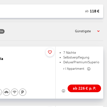
118
€
ab
Günstigste
in
7 Nächte
Selbstverpflegung
ía
Deluxe/Premium/Superio
r / Appartment
ab
226
€
p. P.