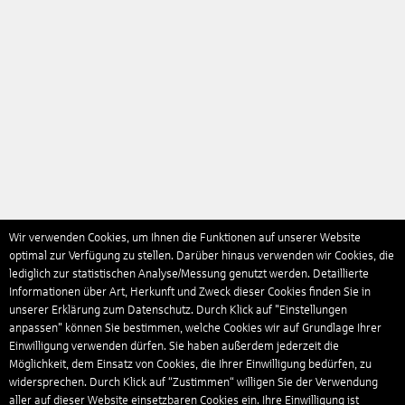
Wir verwenden Cookies, um Ihnen die Funktionen auf unserer Website
optimal zur Verfügung zu stellen. Darüber hinaus verwenden wir Cookies, die
lediglich zur statistischen Analyse/Messung genutzt werden. Detaillierte
Informationen über Art, Herkunft und Zweck dieser Cookies finden Sie in
unserer Erklärung zum Datenschutz. Durch Klick auf "Einstellungen
anpassen" können Sie bestimmen, welche Cookies wir auf Grundlage Ihrer
Einwilligung verwenden dürfen. Sie haben außerdem jederzeit die
Möglichkeit, dem Einsatz von Cookies, die Ihrer Einwilligung bedürfen, zu
widersprechen. Durch Klick auf “Zustimmen“ willigen Sie der Verwendung
aller auf dieser Website einsetzbaren Cookies ein. Ihre Einwilligung ist