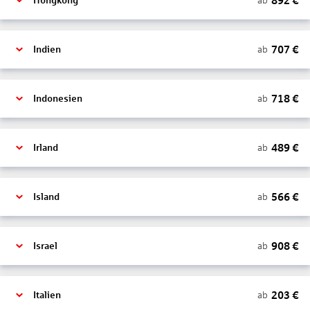
892
€
ab
Hongkong
707
€
ab
Indien
718
€
ab
Indonesien
489
€
ab
Irland
566
€
ab
Island
908
€
ab
Israel
203
€
ab
Italien