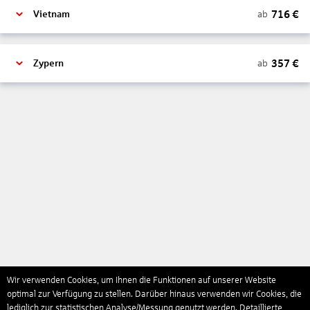
716
€
ab
Vietnam
357
€
ab
Zypern
Wir verwenden Cookies, um Ihnen die Funktionen auf unserer Website
optimal zur Verfügung zu stellen. Darüber hinaus verwenden wir Cookies, die
lediglich zur statistischen Analyse/Messung genutzt werden. Detaillierte