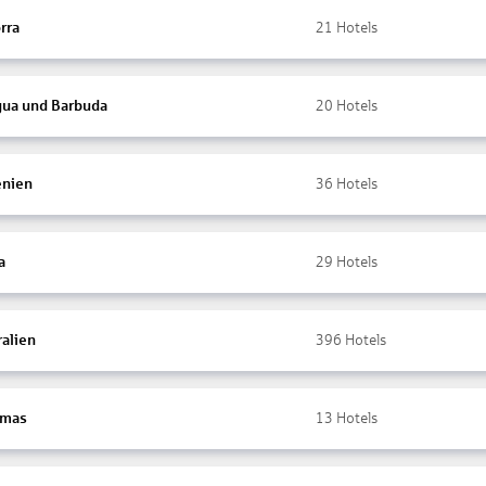
rra
21
Hotels
gua und Barbuda
20
Hotels
nien
36
Hotels
a
29
Hotels
ralien
396
Hotels
amas
13
Hotels