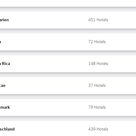
arien
451
Hotels
a
72
Hotels
a Rica
148
Hotels
çao
37
Hotels
mark
79
Hotels
schland
439
Hotels