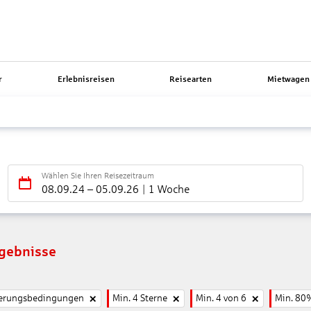
r
Erlebnisreisen
Reisearten
Mietwagen 
Wählen Sie Ihren Reisezeitraum
08.09.24
–
05.09.26
1 Woche
rgebnisse
nierungsbedingungen
Min. 4 Sterne
Min. 4 von 6
Min. 80