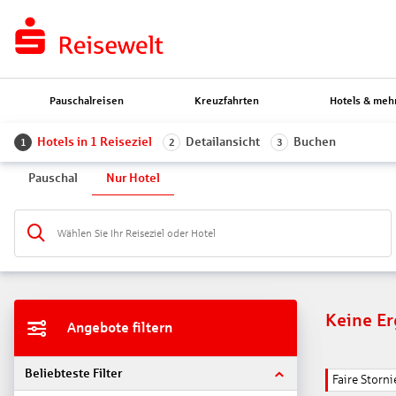
Pauschalreisen
Kreuzfahrten
Hotels & meh
Hotels in 1 Reiseziel
Detailansicht
Buchen
1
2
3
Pauschal
Nur Hotel
Wählen Sie Ihr Reiseziel oder Hotel
Keine E
Angebote filtern
Beliebteste Filter
Faire Stor