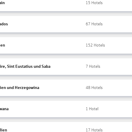
ain
15
Hotels
ados
67
Hotels
ien
152
Hotels
re, Sint Eustatius und Saba
7
Hotels
ien und Herzegowina
48
Hotels
wana
1
Hotel
lien
17
Hotels