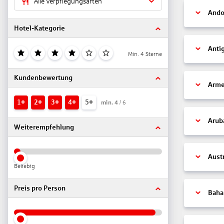
Alle Verpflegungsarten
Ando
Hotel-Kategorie
Anti
Min. 4 Sterne
Kundenbewertung
Arme
1+
2+
3+
4+
5+
min.
4
/ 6
Arub
Weiterempfehlung
Aust
Beliebig
Preis pro Person
Bah