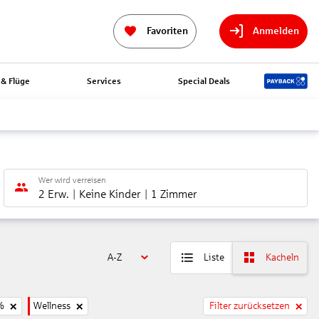
Favoriten
Anmelden
& Flüge
Services
Special Deals
Wer wird verreisen
2 Erw.
Keine Kinder
1 Zimmer
A-Z
Liste
Kacheln
%
Wellness
Filter zurücksetzen