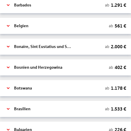
1.291
€
ab
Barbados
561
€
ab
Belgien
2.000
€
ab
Bonaire, Sint Eustatius und Saba
402
€
ab
Bosnien und Herzegowina
1.178
€
ab
Botswana
1.533
€
ab
Brasilien
226
€
ab
Bulgarien