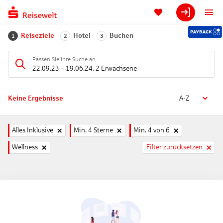
Reiseziele
Hotel
Buchen
1
2
3
Passen Sie Ihre Suche an
22.09.23
–
19.06.24
,
2 Erwachsene
Keine Ergebnisse
A-Z
Alles Inklusive
Min. 4 Sterne
Min. 4 von 6
Wellness
Filter zurücksetzen