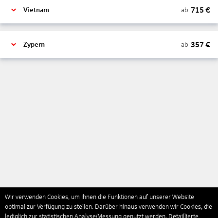
715
€
ab
Vietnam
357
€
ab
Zypern
Wir verwenden Cookies, um Ihnen die Funktionen auf unserer Website
optimal zur Verfügung zu stellen. Darüber hinaus verwenden wir Cookies, die
lediglich zur statistischen Analyse/Messung genutzt werden. Detaillierte