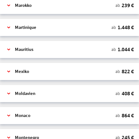
239
€
ab
Marokko
1.448
€
ab
Martinique
1.044
€
ab
Mauritius
822
€
ab
Mexiko
408
€
ab
Moldavien
864
€
ab
Monaco
245
€
ab
Montenegro