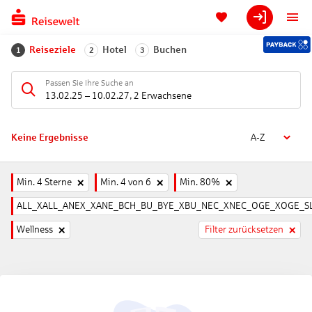
Reiseziele
Hotel
Buchen
1
2
3
Passen Sie Ihre Suche an
13.02.25
–
10.02.27
,
2 Erwachsene
Keine Ergebnisse
A-Z
Min. 4 Sterne
Min. 4 von 6
Min. 80%
ALL_XALL_ANEX_XANE_BCH_BU_BYE_XBU_NEC_XNEC_OGE_XOGE_SL
Wellness
Filter zurücksetzen