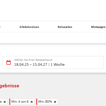
r
Erlebnisreisen
Reisearten
Mietwagen 
Wählen Sie Ihren Reisezeitraum
18.04.25
–
15.04.27
1 Woche
rgebnisse
ne
Min. 4 von 6
Min. 80%