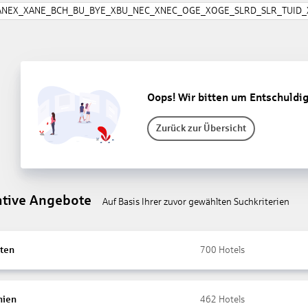
ANEX_XANE_BCH_BU_BYE_XBU_NEC_XNEC_OGE_XOGE_SLRD_SLR_TUID_X
Oops! Wir bitten um Entschuldi
Zurück zur Übersicht
ative Angebote
Auf Basis Ihrer zuvor gewählten Suchkriterien
ten
700
Hotels
nien
462
Hotels