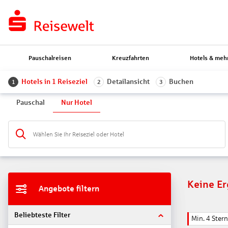
Pauschalreisen
Kreuzfahrten
Hotels & meh
Hotels in 1 Reiseziel
Detailansicht
Buchen
1
2
3
Pauschal
Nur Hotel
Wählen Sie Ihr Reiseziel oder Hotel
Keine E
Angebote filtern
Beliebteste Filter
Min. 4 Ster