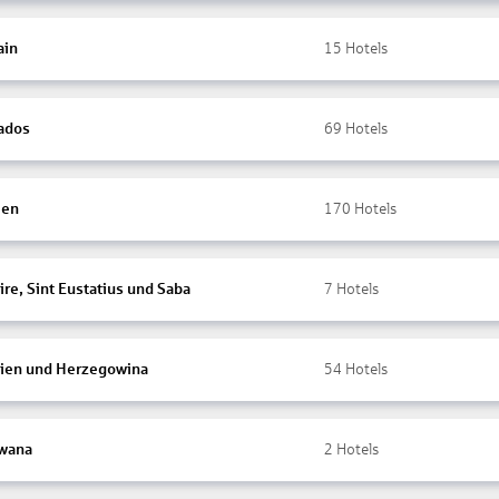
ain
15
Hotels
ados
69
Hotels
ien
170
Hotels
re, Sint Eustatius und Saba
7
Hotels
ien und Herzegowina
54
Hotels
wana
2
Hotels