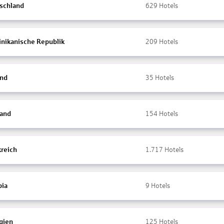
schland
629
Hotels
nikanische Republik
209
Hotels
and
35
Hotels
land
154
Hotels
kreich
1.717
Hotels
ia
9
Hotels
gien
125
Hotels