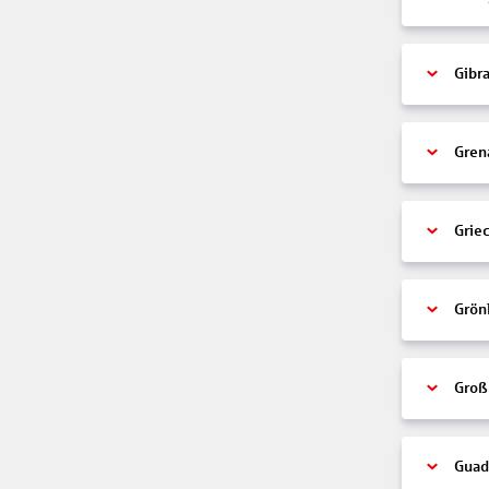
Gibra
Gren
Grie
Grön
Groß
Guad