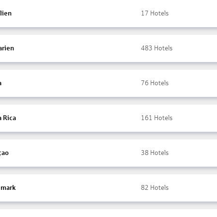
lien
17
Hotels
arien
483
Hotels
a
76
Hotels
a Rica
161
Hotels
çao
38
Hotels
mark
82
Hotels