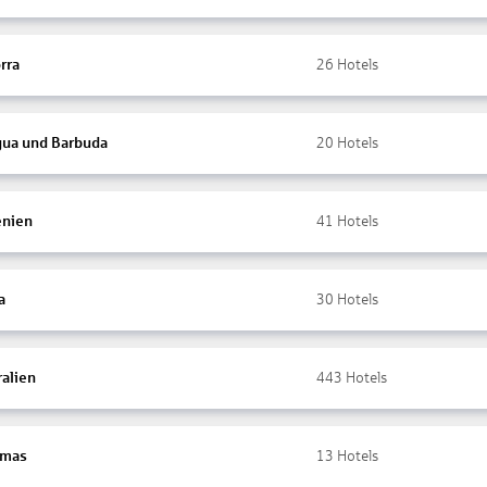
rra
26
Hotels
gua und Barbuda
20
Hotels
nien
41
Hotels
a
30
Hotels
ralien
443
Hotels
amas
13
Hotels