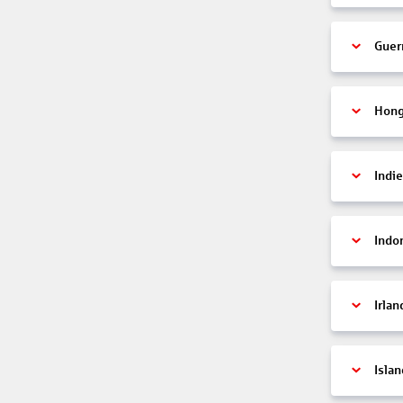
Guer
Hon
Indi
Indo
Irlan
Islan