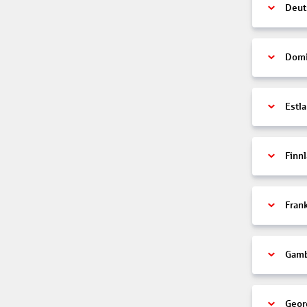
Deut
Domi
Estl
Finn
Fran
Gamb
Geor