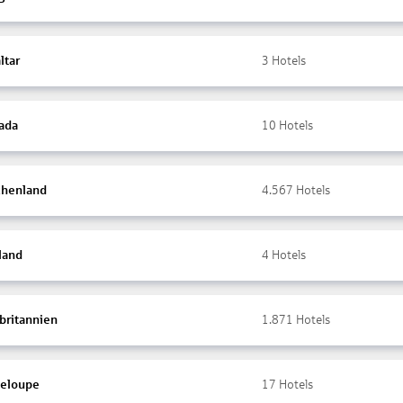
ltar
3
Hotels
ada
10
Hotels
chenland
4.567
Hotels
land
4
Hotels
britannien
1.871
Hotels
eloupe
17
Hotels