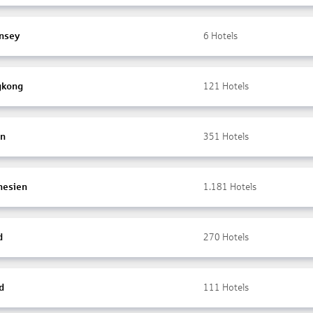
nsey
6
Hotels
gkong
121
Hotels
en
351
Hotels
nesien
1.181
Hotels
d
270
Hotels
d
111
Hotels