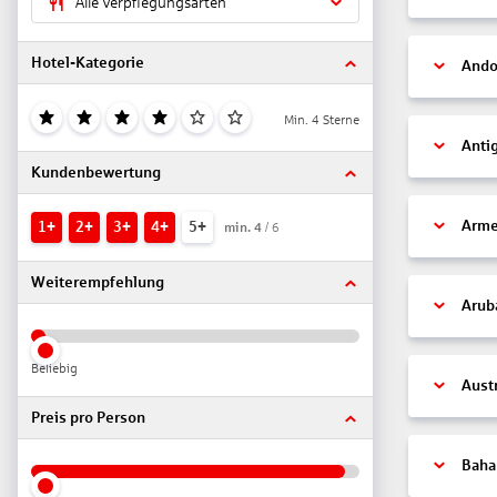
Alle Verpflegungsarten
Hotel-Kategorie
Ando
Min. 4 Sterne
Anti
Kundenbewertung
Arme
1+
2+
3+
4+
5+
min.
4
/ 6
Weiterempfehlung
Arub
Beliebig
Aust
Preis pro Person
Bah