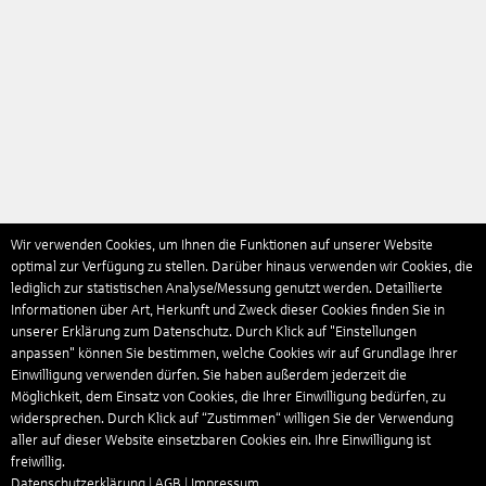
Wir verwenden Cookies, um Ihnen die Funktionen auf unserer Website
optimal zur Verfügung zu stellen. Darüber hinaus verwenden wir Cookies, die
lediglich zur statistischen Analyse/Messung genutzt werden. Detaillierte
Informationen über Art, Herkunft und Zweck dieser Cookies finden Sie in
unserer Erklärung zum Datenschutz. Durch Klick auf "Einstellungen
anpassen" können Sie bestimmen, welche Cookies wir auf Grundlage Ihrer
Einwilligung verwenden dürfen. Sie haben außerdem jederzeit die
Möglichkeit, dem Einsatz von Cookies, die Ihrer Einwilligung bedürfen, zu
widersprechen. Durch Klick auf “Zustimmen“ willigen Sie der Verwendung
aller auf dieser Website einsetzbaren Cookies ein. Ihre Einwilligung ist
freiwillig.
Datenschutzerklärung
|
AGB
|
Impressum