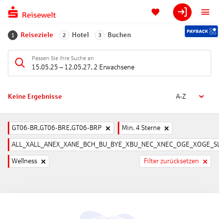
Reiseziele
Hotel
Buchen
1
2
3
Passen Sie Ihre Suche an
15.05.25
–
12.05.27
,
2 Erwachsene
Keine Ergebnisse
A-Z
GT06-BR,GT06-BRE,GT06-BRP
Min. 4 Sterne
ALL_XALL_ANEX_XANE_BCH_BU_BYE_XBU_NEC_XNEC_OGE_XOGE_SL
Wellness
Filter zurücksetzen