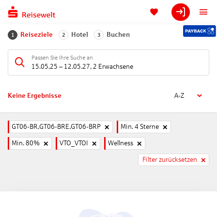
Reiseziele
Hotel
Buchen
1
2
3
Passen Sie Ihre Suche an
15.05.25
–
12.05.27
,
2 Erwachsene
Keine Ergebnisse
A-Z
GT06-BR,GT06-BRE,GT06-BRP
Min. 4 Sterne
Min. 80%
VTO_VTOI
Wellness
Filter zurücksetzen