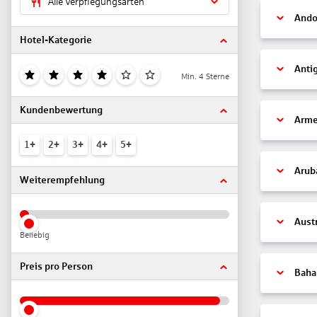
Alle Verpflegungsarten
Ando
Hotel-Kategorie
Anti
Min. 4 Sterne
Kundenbewertung
Arme
1+
2+
3+
4+
5+
Arub
Weiterempfehlung
Aust
Beliebig
Preis pro Person
Bah