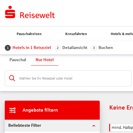
Pauschalreisen
Kreuzfahrten
Hotels & meh
Hotels in 1 Reiseziel
Detailansicht
Buchen
1
2
3
Pauschal
Nur Hotel
Wählen Sie Ihr Reiseziel oder Hotel
Keine E
Angebote filtern
Beliebteste Filter
mind. Halb