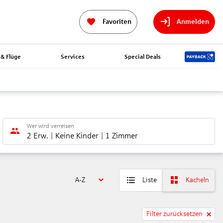
Favoriten
Anmelden
& Flüge
Services
Special Deals
Wer wird verreisen
2 Erw.
Keine Kinder
1 Zimmer
A-Z
Liste
Kacheln
Filter zurücksetzen