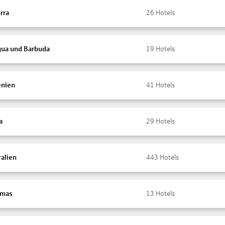
rra
26
Hotels
gua und Barbuda
19
Hotels
nien
41
Hotels
a
29
Hotels
ralien
443
Hotels
amas
13
Hotels