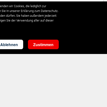
nden wir Cookies, die lediglich zur
n Sie in unserer Erklärung zum Datenschutz.
843
€
ab
nden dürfen. Sie haben außerdem jederzeit
ligen Sie der Verwendung aller auf dieser
313
€
ab
Ablehnen
Zustimmen
360
€
ab
333
€
ab
1.019
€
ab
359
€
ab