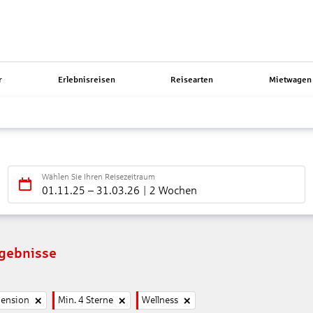
r
Erlebnisreisen
Reisearten
Mietwagen 
Wählen Sie Ihren Reisezeitraum
01.11.25
–
31.03.26
2 Wochen
rgebnisse
pension
Min. 4 Sterne
Wellness