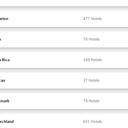
arien
477
Hotels
a
76
Hotels
a Rica
160
Hotels
çao
37
Hotels
mark
79
Hotels
schland
631
Hotels