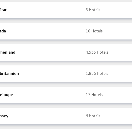
ltar
3
Hotels
ada
10
Hotels
chenland
4.555
Hotels
britannien
1.856
Hotels
eloupe
17
Hotels
nsey
6
Hotels