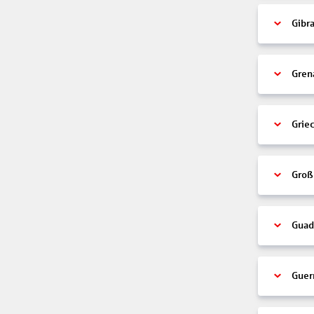
Gibra
Gren
Grie
Groß
Guad
Guer