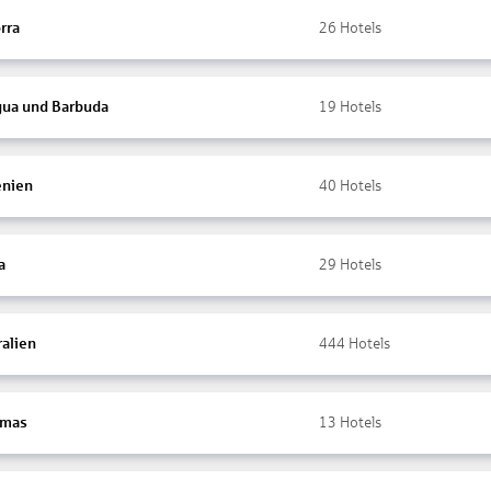
rra
26
Hotels
gua und Barbuda
19
Hotels
nien
40
Hotels
a
29
Hotels
ralien
444
Hotels
amas
13
Hotels