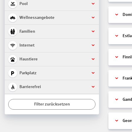
Pool
Domi
Wellnessangebote
Familien
Estl
Internet
Finn
Haustiere
Parkplatz
Fran
Barrierefrei
Gamb
Filter zurücksetzen
Geor