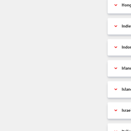
Hon
Indi
Indo
Irlan
Islan
Israe