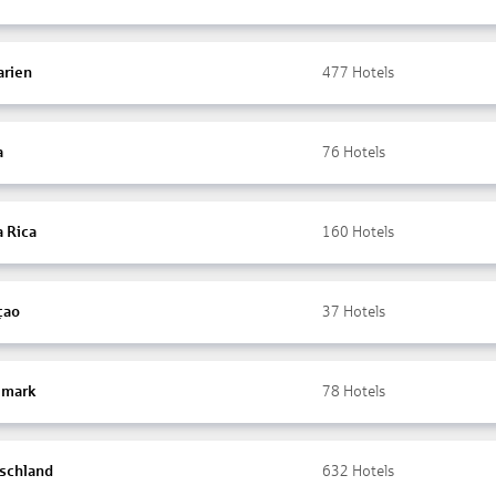
arien
477
Hotels
a
76
Hotels
a Rica
160
Hotels
çao
37
Hotels
mark
78
Hotels
schland
632
Hotels