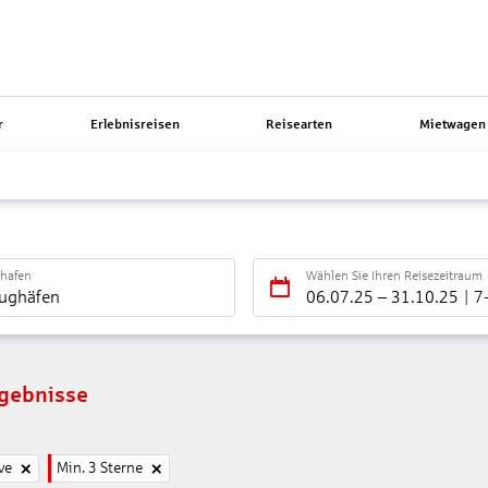
r
Erlebnisreisen
Reisearten
Mietwagen 
ghafen
Wählen Sie Ihren Reisezeitraum
lughäfen
06.07.25
–
31.10.25
7
rgebnisse
ve
Min. 3 Sterne