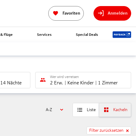
Favoriten
Anmelden
& Flüge
Services
Special Deals
Wer wird verreisen
-14 Nächte
2 Erw.
Keine Kinder
1 Zimmer
A-Z
Liste
Kacheln
Filter zurücksetzen