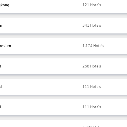
gkong
121
Hotels
en
341
Hotels
nesien
1.174
Hotels
d
268
Hotels
d
111
Hotels
l
111
Hotels