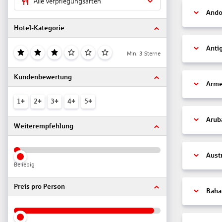
Alle Verpflegungsarten
Ando
Hotel-Kategorie
Anti
Min. 3 Sterne
Kundenbewertung
Arme
1+
2+
3+
4+
5+
Arub
Weiterempfehlung
Aust
Beliebig
Preis pro Person
Bah