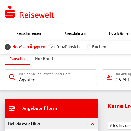
Pauschalreisen
Kreuzfahrten
Hotels & meh
Hotels in Ägypten
Detailansicht
Buchen
1
2
3
Pauschal
Nur Hotel
Wählen Sie Ihr Reiseziel oder Hotel
Ihr Abflu
Ägypten
25 Abf
Keine E
Angebote filtern
Beliebteste Filter
Alles Inklusi