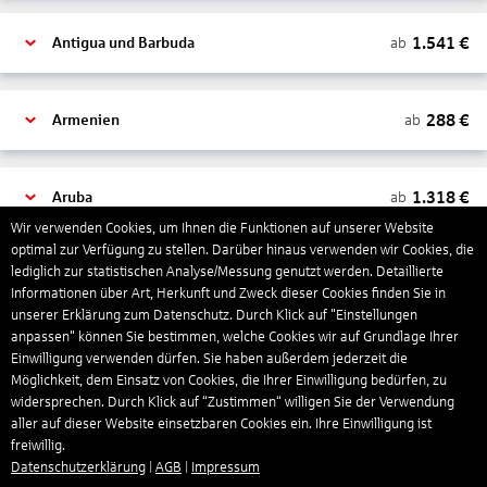
1.541
€
ab
Antigua und Barbuda
288
€
ab
Armenien
1.318
€
ab
Aruba
Wir verwenden Cookies, um Ihnen die Funktionen auf unserer Website
optimal zur Verfügung zu stellen. Darüber hinaus verwenden wir Cookies, die
lediglich zur statistischen Analyse/Messung genutzt werden. Detaillierte
1.266
€
ab
Australien
Informationen über Art, Herkunft und Zweck dieser Cookies finden Sie in
unserer Erklärung zum Datenschutz. Durch Klick auf "Einstellungen
anpassen" können Sie bestimmen, welche Cookies wir auf Grundlage Ihrer
1.551
€
ab
Bahamas
Einwilligung verwenden dürfen. Sie haben außerdem jederzeit die
Möglichkeit, dem Einsatz von Cookies, die Ihrer Einwilligung bedürfen, zu
widersprechen. Durch Klick auf “Zustimmen“ willigen Sie der Verwendung
aller auf dieser Website einsetzbaren Cookies ein. Ihre Einwilligung ist
804
€
ab
Bahrain
freiwillig.
Datenschutzerklärung
|
AGB
|
Impressum