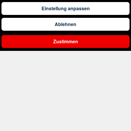
1.309
€
ab
Barbados
Einstellung anpassen
Ablehnen
561
€
ab
Belgien
Zustimmen
Ergebnisse filtern
2.000
€
ab
Bonaire, Sint Eustatius und Saba
402
€
ab
Bosnien und Herzegowina
4.174
€
ab
Botswana
1.522
€
ab
Brasilien
226
€
ab
Bulgarien