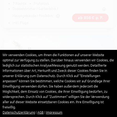
7 Nächte
Frühstück
Doppelzimmer / Gartenblick /
Hauptgebäude / Poolblick
ab
858
€
p. P.
inkl. Flüge
Wir verwenden Cookies, um Ihnen die Funktionen auf unserer Website
optimal zur Verfügung zu stellen. Darüber hinaus verwenden wir Cookies, die
lediglich zur statistischen Analyse/Messung genutzt werden. Detaillierte
Informationen über Art, Herkunft und Zweck dieser Cookies finden Sie in
unserer Erklärung zum Datenschutz. Durch Klick auf "Einstellungen
anpassen" können Sie bestimmen, welche Cookies wir auf Grundlage Ihrer
Einwilligung verwenden dürfen. Sie haben außerdem jederzeit die
Möglichkeit, dem Einsatz von Cookies, die Ihrer Einwilligung bedürfen, zu
widersprechen. Durch Klick auf “Zustimmen“ willigen Sie der Verwendung
aller auf dieser Website einsetzbaren Cookies ein. Ihre Einwilligung ist
freiwillig.
Datenschutzerklärung
|
AGB
|
Impressum
Thailand . Phuket und Umgebung . Kamala Beach