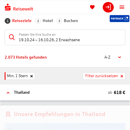
Reiseziele
Hotel
Buchen
1
2
3
Passen Sie Ihre Suche an
19.10.24
–
16.10.26
,
2 Erwachsene
2.073
Hotels gefunden
A-Z
Min. 1 Stern
Filter zurücksetzen
618
€
ab
Thailand
Unsere Empfehlungen in Thailand