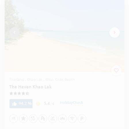
Thailand . Khao Lak . Khuk Khak Beach
The Haven Khao Lak
4.5
5.4
94.2
%
/
6