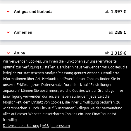
1.397
€
ab
Antigua und Barbuda
289
€
ab
Armenien
1.319
€
ab
Aruba
Wir verwenden Cookies, um Ihnen die Funktionen auf unserer Website
optimal zur Verfügung zu stellen. Darüber hinaus verwenden wir Cookies, die
lediglich zur statistischen Analyse/Messung genutzt werden. Detaillierte
1.278
€
ab
Australien
Informationen über Art, Herkunft und Zweck dieser Cookies finden Sie in
unserer Erklärung zum Datenschutz. Durch Klick auf "Einstellungen
anpassen" können Sie bestimmen, welche Cookies wir auf Grundlage Ihrer
1.390
€
ab
Bahamas
Einwilligung verwenden dürfen. Sie haben außerdem jederzeit die
Möglichkeit, dem Einsatz von Cookies, die Ihrer Einwilligung bedürfen, zu
widersprechen. Durch Klick auf “Zustimmen“ willigen Sie der Verwendung
aller auf dieser Website einsetzbaren Cookies ein. Ihre Einwilligung ist
804
€
ab
Bahrain
freiwillig.
Datenschutzerklärung
|
AGB
|
Impressum