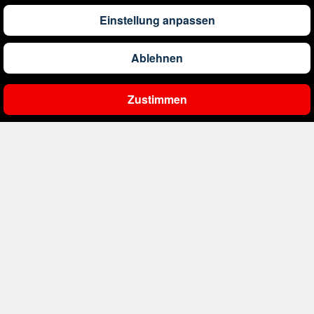
1.192
€
ab
Barbados
Einstellung anpassen
Ablehnen
561
€
ab
Belgien
Zustimmen
Ergebnisse filtern
2.000
€
ab
Bonaire, Sint Eustatius und Saba
402
€
ab
Bosnien und Herzegowina
4.174
€
ab
Botswana
1.526
€
ab
Brasilien
239
€
ab
Bulgarien